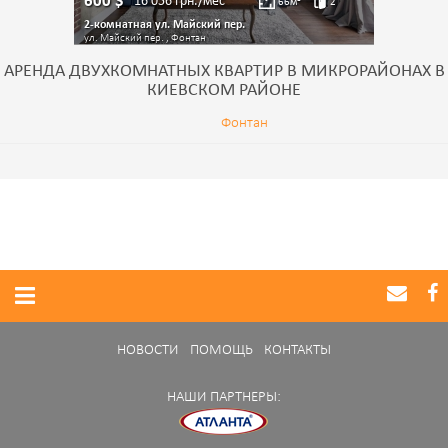
600
$
16 056
грн./мес
66
м²
2
2-комнатная ул. Майский пер.
ул. Майский пер. , Фонтан
АРЕНДА ДВУХКОМНАТНЫХ КВАРТИР В МИКРОРАЙОНАХ В
КИЕВСКОМ РАЙОНЕ
Фонтан
НОВОСТИ
ПОМОЩЬ
КОНТАКТЫ
НАШИ ПАРТНЕРЫ: