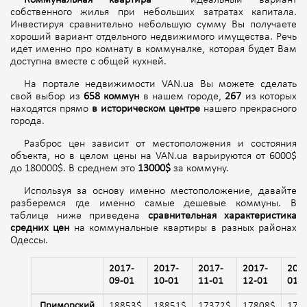
Коммунальная квартира
– идеальный вариант
собственного жилья при небольших затратах капитала.
Инвестируя сравнительно небольшую сумму Вы получаете
хороший вариант отдельного недвижимого имущества. Речь
идет именно про комнату в коммуналке, которая будет Вам
доступна вместе с общей кухней.
На портале недвижимости VAN.ua Вы можете сделать
свой выбор из
658 коммун
в нашем городе,
267
из которых
находятся прямо
в историческом центре
нашего прекрасного
города.
Разброс цен зависит от местоположения и состояния
объекта, но в целом цены на VAN.ua варьируются от 6000$
до 180000$. В среднем это
13000$
за коммуну.
Используя за основу именно местоположение, давайте
разберемся где именно самые дешевые коммуны. В
таблице ниже приведена
сравнительная характеристика
средних цен
на коммунальные квартиры в разных районах
Одессы.
2017-
2017-
2017-
2017-
201
09-01
10-01
11-01
12-01
01-
Приморский
18853$
18851$
17372$
17808$
177