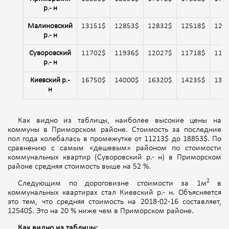
р.- н
Малиновский
13151$
12853$
12832$
12518$
125
р.- н
Суворовский
11702$
11936$
12027$
11718$
112
р.- н
Киевский р.-
16750$
14000$
16320$
14235$
131
н
Как видно из таблицы, наиболее высокие цены на
коммуны в Приморском районе. Стоимость за последние
пол года колебалась в промежутке от 11213$ до 18853$. По
сравнению с самым «дешевым» районом по стоимости
коммунальных квартир (Суворовский р.- н) в Приморском
районе средняя стоимость выше на 52 %.
2
Следующим по дороговизне стоимости за 1м
в
коммунальных квартирах стал Киевский р.- н. Объясняется
это тем, что средняя стоимость на 2018-02-16 составляет,
12540$. Это на 20 % ниже чем в Приморском районе.
Как видно из таблицы: