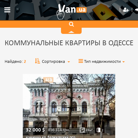
КОММУНАЛЬНЫЕ КВАРТИРЫ В ОДЕССЕ
Найдено:
2
Сортировка
Тип недвижимости
32 000
$
856 314
грн.
39
м²
2
коммуна ул. Валиховский пер.