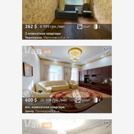
262
$
6 999
грн./мес
42
м²
2
2-комнатная квартира
Черемушки
, Малиновский р.- н
400
$
10 704
грн./мес
100
м²
4
мн.-комнатная квартира
Центр
, Приморский р.- н