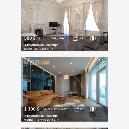
500
$
13 380
грн./мес
165
м²
3
3-комнатная квартира
Центр
, Приморский р.- н
1 300
$
34 788
грн./мес
88
м²
2
2-комнатная квартира
Фонтан
, Приморский р.- н