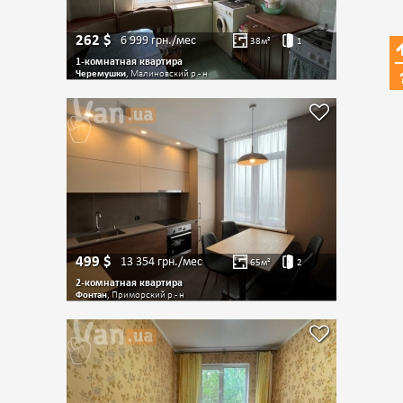
262
$
6 999
грн./мес
38
м²
1
1-комнатная квартира
Черемушки
, Малиновский р.- н
499
$
13 354
грн./мес
65
м²
2
2-комнатная квартира
Фонтан
, Приморский р.- н