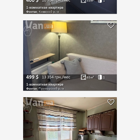
400
$
10 704
грн./мес
53
м²
1
1-комнатная квартира
Фонтан
, Киевский р.- н
499
$
13 354
грн./мес
65
м²
1
1-комнатная квартира
Фонтан
, Приморский р.- н