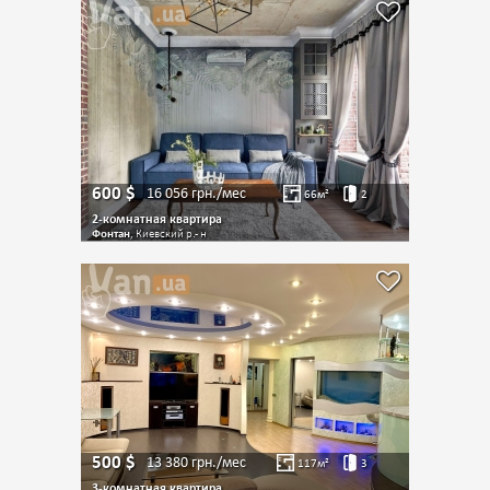
600
$
16 056
грн./мес
66
м²
2
2-комнатная квартира
Фонтан
, Киевский р.- н
500
$
13 380
грн./мес
117
м²
3
3-комнатная квартира