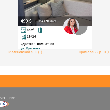
499
$
13 354
грн./мес
65
м²
1
19/24
Сдается 1-комнатная
ул. Краснова
Фонтан
Малиновский р.- н (1)
Приморский р.- н (1
АРТНЕРЫ: