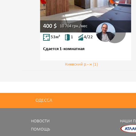
400
$
10 704
грн./мес
53
м²
1
4/22
Сдается 1-комнатная
ул. Улица Фонтанская дорога
Фонтан
Киевский р.- н (1)
ОДЕССА
НОВОСТИ
НАШИ П
ПОМОЩЬ