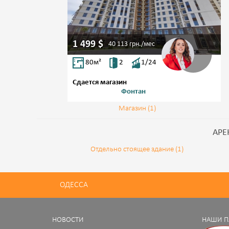
1 499
$
40 113
грн./мес
80
м²
2
1/24
Сдается магазин
ул. Краснова,
Фонтан
Магазин (1)
АРЕ
Отдельно стоящее здание (1)
ОДЕССА
НОВОСТИ
НАШИ П