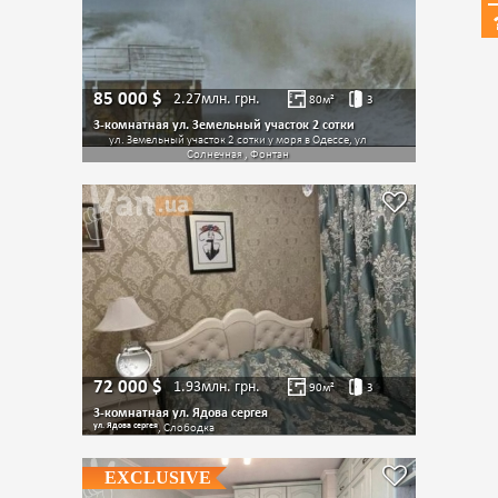
85 000
$
2.27млн.
грн.
80
м²
3
3-комнатная ул. Земельный участок 2 сотки
ул. Земельный участок 2 сотки у моря в Одессе, ул
Солнечная , Фонтан
72 000
$
1.93млн.
грн.
90
м²
3
3-комнатная ул. Ядова сергея
ул. Ядова сергея
, Слободка
EXCLUSIVE