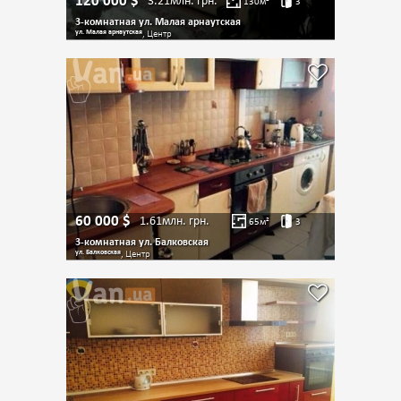
120 000
$
3.21млн.
грн.
130
м²
3
3-комнатная ул. Малая арнаутская
ул. Малая арнаутская
, Центр
60 000
$
1.61млн.
грн.
65
м²
3
3-комнатная ул. Балковская
ул. Балковская
, Центр