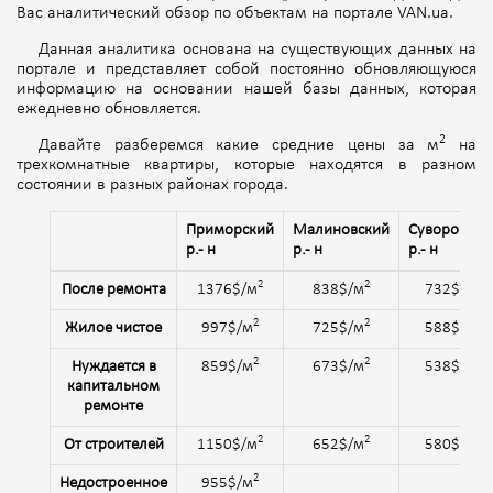
Вас аналитический обзор по объектам на портале VAN.ua.
Данная аналитика основана на существующих данных на
портале и представляет собой постоянно обновляющуюся
информацию на основании нашей базы данных, которая
ежедневно обновляется.
2
Давайте разберемся какие средние цены за м
на
трехкомнатные квартиры, которые находятся в разном
состоянии в разных районах города.
Приморский
Малиновский
Суворовски
р.- н
р.- н
р.- н
2
2
2
После ремонта
1376$/м
838$/м
732$/м
2
2
2
Жилое чистое
997$/м
725$/м
588$/м
2
2
2
Нуждается в
859$/м
673$/м
538$/м
капитальном
ремонте
2
2
2
От строителей
1150$/м
652$/м
580$/м
2
Недостроенное
955$/м