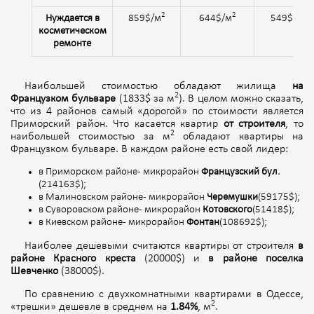
2
2
2
Нуждается в
859$/м
644$/м
549$/м
косметическом
ремонте
Наибольшей стоимостью обладают жилища
на
2
Французком бульваре
(1833$ за м
). В целом можно сказать,
что из 4 районов самый «дорогой» по стоимости является
Приморский район. Что касается квартир
от строителя
, то
2
наибольшей стоимостью за м
обладают квартиры на
Французком бульваре. В каждом районе есть свой лидер:
в Приморском районе - микрорайон
Французский бул.
(214163$);
в Малиновском районе - микрорайон
Черемушки
(59175$);
в Суворовском районе - микрорайон
Котовского
(51418$);
в Киевском районе - микрорайон
Фонтан
(108692$);
Наиболее дешевыми считаются квартиры от строителя
в
районе Красного креста
(20000$) и
в районе поселка
Шевченко
(38000$).
По сравнению c двухкомнатными квартирами в Одессе,
2
«трешки» дешевле в среднем на
1.84%
, м
.