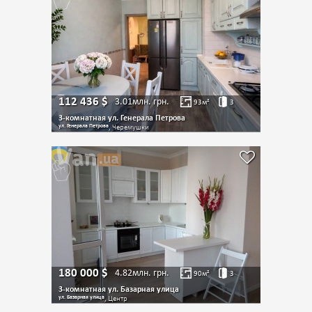
112 436
$
3.01млн.
грн.
93
м²
3
3-комнатная ул. Генерала Петрова
ул. Генерала Петрова
, Черемушки
180 000
$
4.82млн.
грн.
90
м²
3
3-комнатная ул. Базарная улица
ул. Базарная улица
, Центр