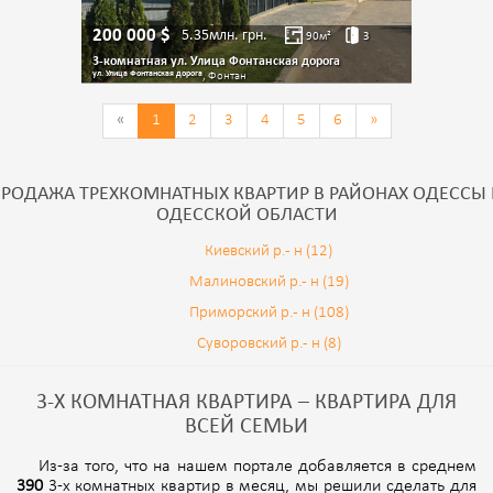
200 000
$
5.35млн.
грн.
90
м²
3
3-комнатная ул. Улица Фонтанская дорога
ул. Улица Фонтанская дорога
, Фонтан
«
1
2
3
4
5
6
»
РОДАЖА ТРЕХКОМНАТНЫХ КВАРТИР В РАЙОНАХ ОДЕССЫ
ОДЕССКОЙ ОБЛАСТИ
Киевский р.- н (12)
Малиновский р.- н (19)
Приморский р.- н (108)
Суворовский р.- н (8)
3-Х КОМНАТНАЯ КВАРТИРА – КВАРТИРА ДЛЯ
ВСЕЙ СЕМЬИ
Из-за того, что на нашем портале добавляется в среднем
390
3-х комнатных квартир в месяц, мы решили сделать для