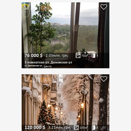
76 000
$
2.03млн.
грн.
70
м²
3
3-комнатная ул. Дюковская ул
ул. Дюковская ул
, Центр
120 000
$
3.21млн.
грн.
100
м²
3