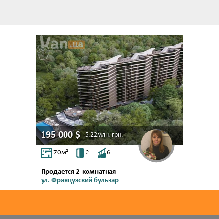
195 000
$
5.22млн.
грн.
70
м²
2
6
Продается 2-комнатная
ул. Французский бульвар
Французский бул.