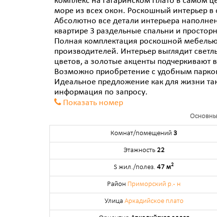
комплекс на Гагаринском Плато в самом ц
море из всех окон. Роскошный интерьер в 
Абсолютно все детали интерьера наполне
квартире 3 раздельные спальни и просторн
Полная комплектация роскошной мебелью,
производителей. Интерьер выглядит светл
цветов, а золотые акценты подчеркивают в
Возможно приобретение с удобным парково
Идеальное предложение как для жизни так 
информация по запросу.
Показать номер
Основны
Комнат/помещений
3
Этажность
22
2
S жил./полез.
47 м
Район
Приморский р.- н
Улица
Аркадийское плато