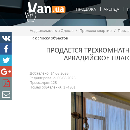
ПРОДАЖА
АРЕНДА
Н
Недвижимость в Одессе
/
Продажа квартир
/
Прода
к списку
объектов
ПРОДАЕТСЯ ТРЕХКОМНАТНА
АРКАДИЙСКОЕ ПЛАТ
Добавлено: 14.05.2026
Редактировано: 06.08.2026
Просмотры: 125
Номер обьявления: 174801