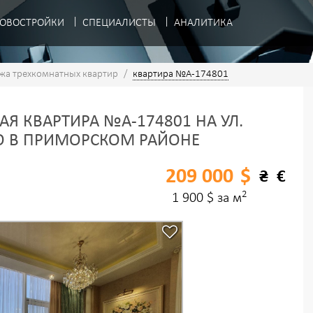
ОВОСТРОЙКИ
СПЕЦИАЛИСТЫ
АНАЛИТИКА
жа трехкомнатных квартир
/
квартира №A-174801
Я КВАРТИРА №A-174801 НА УЛ.
О В ПРИМОРСКОМ РАЙОНЕ
209 000
$
₴
€
2
1 900 $ за м