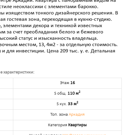
ентре Аркадии. Квартира с панорамным видом на
стиле неоклассики с элементами барокко.
ны изяществом тонкого дизайнерского решения. В
ая гостевая зона, переходящая в кухню-студию.
 элементами декора и техникой известных
ым за счет преобладания белого и бежевого
ысокий статус и изысканность владельца.
чным местом, 13, 4м2 - за отдельную стоимость.
и для инвестиции. Цена 209 тыс. у. е. Детальная
е характеристики:
Этаж
16
2
S общ.
110 м
2
S кух.
33 м
Топ. зона
Аркадия
Категория
Квартиры