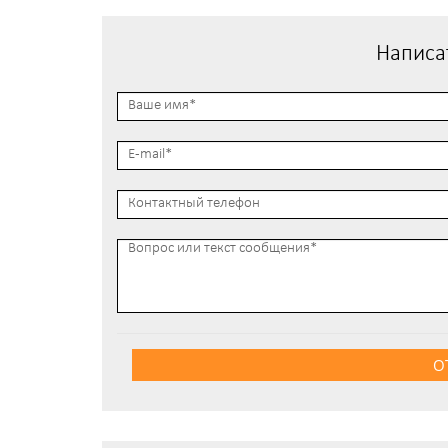
Написа
О