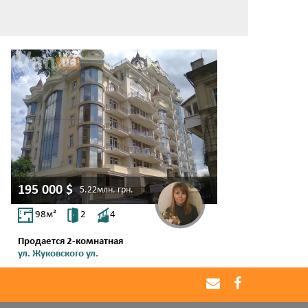
195 000
$
5.22млн.
грн.
98
м²
2
4
Продается 2-комнатная
ул. Жуковского ул.
Шевченко Парк