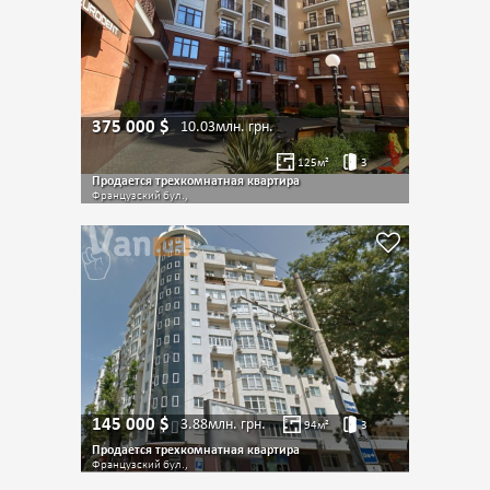
375 000
$
10.03млн.
грн.
125
м²
3
Продается трехкомнатная квартира
Французский бул.,
145 000
$
3.88млн.
грн.
94
м²
3
Продается трехкомнатная квартира
Французский бул.,