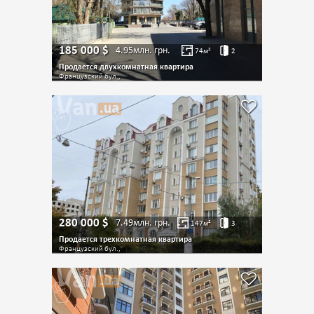
185 000
$
4.95млн.
грн.
74
м²
2
Продается двухкомнатная квартира
Французский бул.,
280 000
$
7.49млн.
грн.
147
м²
3
Продается трехкомнатная квартира
Французский бул.,