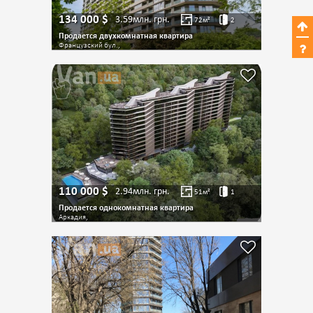
134 000
$
3.59млн.
грн.
72
м²
2
Продается двухкомнатная квартира
Французский бул.,
110 000
$
2.94млн.
грн.
51
м²
1
Продается однокомнатная квартира
Аркадия,