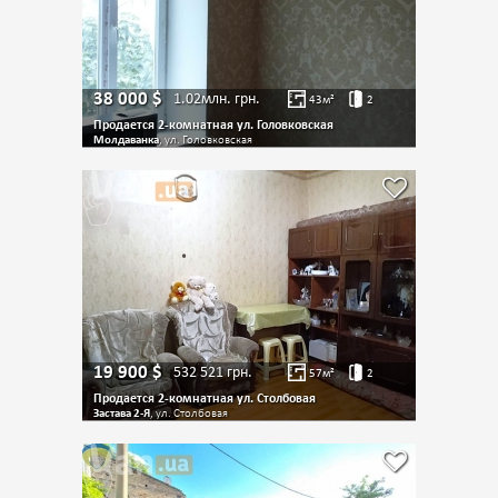
38 000
$
1.02млн.
грн.
43
м²
2
Продается 2-комнатная ул. Головковская
Молдаванка
, ул. Головковская
19 900
$
532 521
грн.
57
м²
2
Продается 2-комнатная ул. Столбовая
Застава 2-Я
, ул. Столбовая