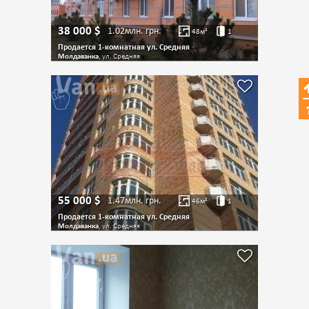
38 000
$
1.02млн.
грн.
48
м²
1
Продается 1-комнатная ул. Средняя
Молдаванка
, ул. Средняя
55 000
$
1.47млн.
грн.
46
м²
1
Продается 1-комнатная ул. Средняя
Молдаванка
, ул. Средняя