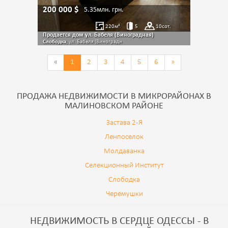
200 000
$
5.35млн.
грн.
220
м²
5
10
сот.
Продается дом ул. Бабеля (Виноградная)
Слободка
, ул. Бабеля (Виноградн
«
1
2
3
4
5
6
»
ПРОДАЖА НЕДВИЖИМОСТИ В МИКРОРАЙОНАХ В
МАЛИНОВСКОМ РАЙОНЕ
Застава 2-Я
Ленпоселок
Молдаванка
Селекционный Институт
Слободка
Черемушки
НЕДВИЖИМОСТЬ В СЕРДЦЕ ОДЕССЫ - В