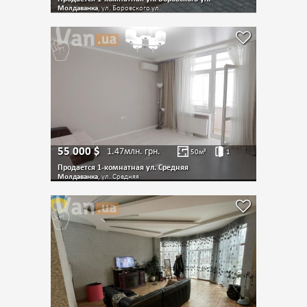
Молдаванка
, ул. Боровского ул.
55 000
$
1.47млн.
грн.
50
м²
1
Продается 1-комнатная ул. Средняя
Молдаванка
, ул. Средняя