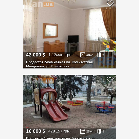
42 000
$
1.12млн.
грн.
48
м²
2
Продается 2-комнатная ул. Комитетская
Молдаванка
, ул. Комитетская
16 000
$
428 157
грн.
23
м²
1
Продается 1-комнатная ул. Боровского ул.