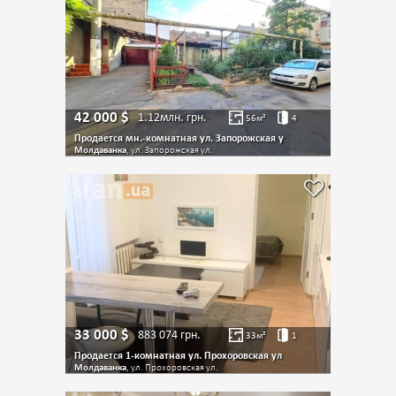
42 000
$
1.12млн.
грн.
56
м²
4
Продается мн.-комнатная ул. Запорожская у
Молдаванка
, ул. Запорожская ул.
33 000
$
883 074
грн.
33
м²
1
Продается 1-комнатная ул. Прохоровская ул
Молдаванка
, ул. Прохоровская ул.