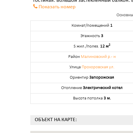
гостиная. Большой застекленный балкон. 
Показать номер
Основны
Комнат/помещений
1
Этажность
3
2
S жил./полез.
12 м
Район
Малиновский р.- н
Улица
Прохоровская ул.
Ориентир
Запорожская
Отопление
Электрический котел
Высота потолка
3 м.
ОБЪЕКТ НА КАРТЕ: