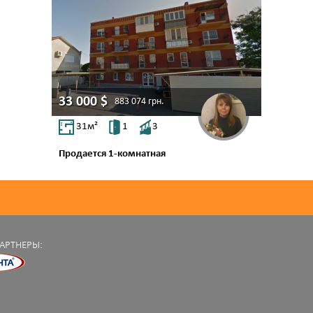
33 000
$
883 074
грн.
31
м²
1
3
Продается 1-комнатная
ул. Кордонная
Селекционный Институ...
АРТНЕРЫ: