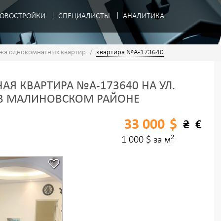
ОВОСТРОЙКИ
СПЕЦИАЛИСТЫ
АНАЛИТИКА
жа однокомнатных квартир
/
квартира №A-173640
Я КВАРТИРА №A-173640 НА УЛ.
 В МАЛИНОВСКОМ РАЙОНЕ
33 000
$
₴
€
2
1 000 $ за м