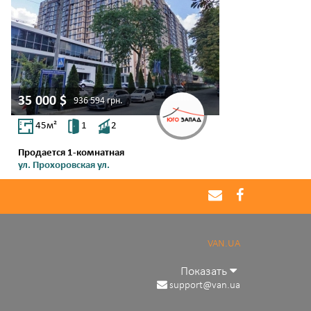
35 000
$
936 594
грн.
45
м²
1
2
Продается 1-комнатная
ул. Прохоровская ул.
Молдаванка
VAN.UA
Показать
support@van.ua