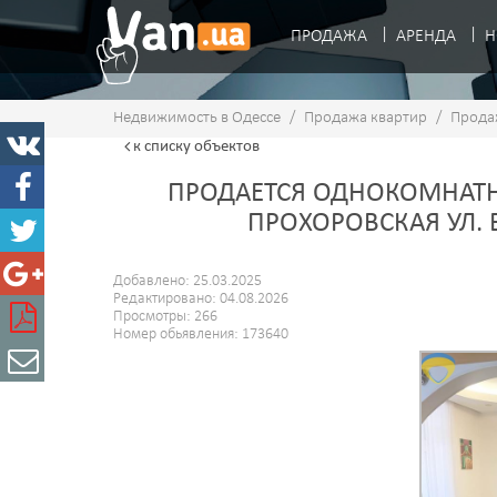
ПРОДАЖА
АРЕНДА
Н
Недвижимость в Одессе
/
Продажа квартир
/
Прода
к списку
объектов
ПРОДАЕТСЯ ОДНОКОМНАТНА
ПРОХОРОВСКАЯ УЛ.
Добавлено: 25.03.2025
Редактировано: 04.08.2026
Просмотры: 266
Номер обьявления: 173640