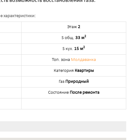
Есть возможность восстановления газа.
е характеристики:
Этаж
2
2
S общ.
33 м
2
S кух.
15 м
Топ. зона
Молдаванка
Категория
Квартиры
Газ
Природный
Состояние
После ремонта