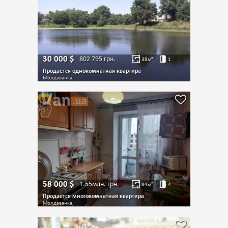
30 000
$
802 795
грн.
38
м²
1
Продается однокомнатная квартира
Молдаванка,
58 000
$
1.55млн.
грн.
84
м²
4
Продается многокомнатная квартира
Молдаванка,