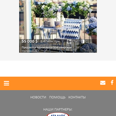
55 000
$
1.47млн.
грн.
57
м²
1
Продается однокомнатная квартира
Молдаванка,
НОВОСТИ
ПОМОЩЬ
КОНТАКТЫ
НАШИ ПАРТНЕРЫ: