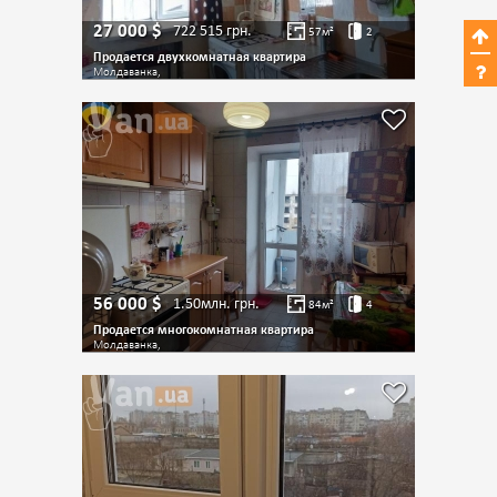
27 000
$
722 515
грн.
57
м²
2
Продается двухкомнатная квартира
Молдаванка,
56 000
$
1.50млн.
грн.
84
м²
4
Продается многокомнатная квартира
Молдаванка,