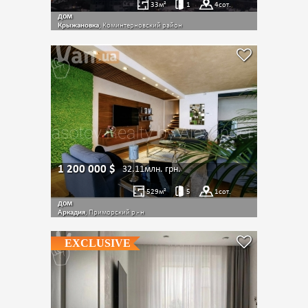
33
м²
1
4
сот.
дом
Крыжановка
, Коминтерновский район
1 200 000
$
32.11млн.
грн.
529
м²
5
1
сот.
дом
Аркадия
, Приморский р.- н
EXCLUSIVE