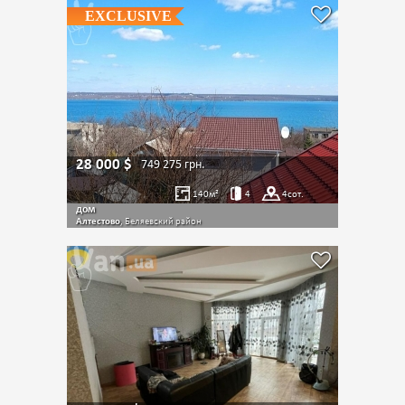
EXCLUSIVE
28 000
$
749 275
грн.
140
м²
4
4
сот.
дом
Алтестово
, Беляевский район