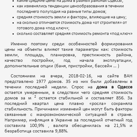
какие средние цены на дома в разных районах Одессы;
как изменялись тенденции ценообразования в течении
последнего полугодия на разные типы домов;
средняя стоимость земли и факторы, влияющие на цену;
на сколько отличается стоимость дома «от строителя» от
готового дома «под ключ»;
сколько составляет средняя стоимость ремонта «под ключ»
Именно поэтому среди особенностей формирования
цены на объекты влияют такие параметры как: стоимость
земли, площадь, планировка, престижность района,
качество постройки, год начала эксплуатации,
дополнительные опции (баня, пристройки, бассейн … )
Состоянием на вчера, 2018-02-16, на сайте ВАН
представлено 1977 домов. 35 из них были добавлены в
течении последней недели. Спрос на
дома в Одессе
остается умеренным, в следствии чего средняя стоимость
2
домов за м
остается стабильной и составляет 856. За
последний квартал цена плавно «росла» сохраняла
стабильность. Причинами изменеий цен могут быть факторы
связанные с макроэкономической ситуацией в стране.
Например, инфляция в Украине за последний отчетный год
составила 100,9% , валюта обесценилась на 21,5% и
безработица составила 9,88%.