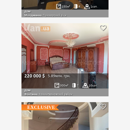
150
м²
4
1
сот.
дом
Молдаванка
, Приморский р.- н
220 000
$
5.89млн.
грн.
300
м²
7
10
сот.
дом
Фонтанка
, Коминтерновский район
EXCLUSIVE