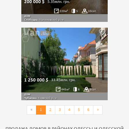
200 000
$
5.35млн.
грн.
220
м²
5
10
сот.
дом
Слободка
, Малиновский р.- н
1 250 000
$
33.45млн.
грн.
445
м²
6
8
сот.
дом
Чубаевка
, Киевский р.- н
«
1
2
3
4
5
6
»