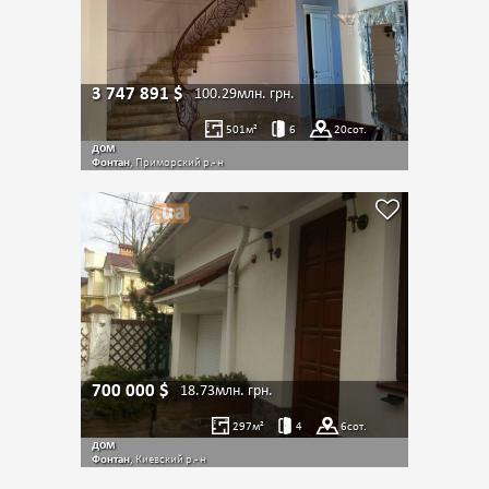
3 747 891
$
100.29млн.
грн.
501
м²
6
20
сот.
дом
Фонтан
, Приморский р.- н
700 000
$
18.73млн.
грн.
297
м²
4
6
сот.
дом
Фонтан
, Киевский р.- н