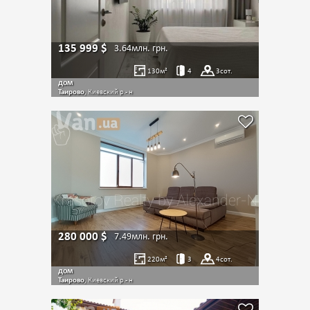
135 999
$
3.64млн.
грн.
130
м²
4
3
сот.
дом
Таирово
, Киевский р.- н
280 000
$
7.49млн.
грн.
220
м²
3
4
сот.
дом
Таирово
, Киевский р.- н