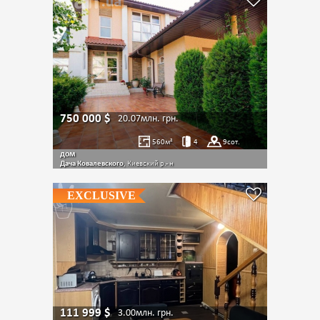
750 000
$
20.07млн.
грн.
560
м²
4
9
сот.
дом
Дача Ковалевского
, Киевский р.- н
EXCLUSIVE
111 999
$
3.00млн.
грн.