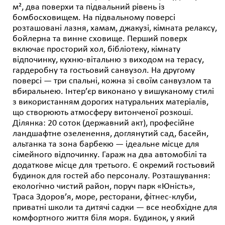
м², два поверхи та підвальний рівень із
бомбосховищем. На підвальному поверсі
розташовані лазня, хамам, джакузі, кімната релаксу,
бойлерна та винне сховище. Перший поверх
включає просторий хол, бібліотеку, кімнату
відпочинку, кухню-вітальню з виходом на терасу,
гардеробну та гостьовий санвузол. На другому
поверсі — три спальні, кожна зі своїм санвузлом та
вбиральнею. Інтер’єр виконано у вишуканому стилі
з використанням дорогих натуральних матеріалів,
що створюють атмосферу витонченої розкоші.
Ділянка: 20 соток (державний акт), професійне
ландшафтне озеленення, доглянутий сад, басейн,
альтанка та зона барбекю — ідеальне місце для
сімейного відпочинку. Гараж на два автомобілі та
додаткове місце для третього. Є окремий гостьовий
будинок для гостей або персоналу. Розташування:
екологічно чистий район, поруч парк «Юність»,
Траса Здоров’я, море, ресторани, фітнес-клуби,
приватні школи та дитячі садки — все необхідне для
комфортного життя біля моря. Будинок, у який