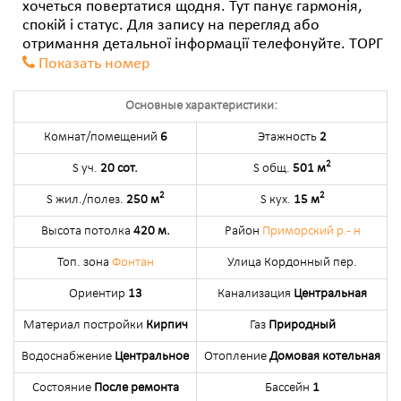
хочеться повертатися щодня. Тут панує гармонія,
спокій і статус. Для запису на перегляд або
отримання детальної інформації телефонуйте. ТОРГ
Показать номер
Основные характеристики:
Комнат/помещений
6
Этажность
2
2
S уч.
20 сот.
S общ.
501 м
2
2
S жил./полез.
250 м
S кух.
15 м
Высота потолка
420 м.
Район
Приморский р.- н
Топ. зона
Фонтан
Улица Кордонный пер.
Ориентир
13
Канализация
Центральная
Материал постройки
Кирпич
Газ
Природный
Водоснабжение
Центральное
Отопление
Домовая котельная
Состояние
После ремонта
Бассейн
1