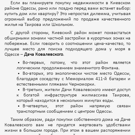
Если вы планируете покупку недвижимости в Киевском
районе Одессы, рано или поздно перед вами встанет выбор:
купить дом или квартиру? Это непростая дилемма, учитывая
огромный выбор предложений по продаже качественного
жилья на Таирова или Школьном.
С другой стороны, Киевский район может похвастаться
обширными зонами частной застройки в курортных зонах на
побережье. Если говорить о соотношении цена-качество, то
лучшее место для поиска подходящего дома у моря в
Одессе –
Дача Ковалевского
.
Во-первых, потому, что этот район является
логическим продолжением знаменитого Фонтана.
Во-вторых, это экологически чистое место Одессы,
благодаря соседству с Мемориалом 411-й батареи и
естественными пляжами Черноморки.
В-третьих, жители Дачи Ковалевского имеют доступ
к богатой инфраструктуре жилмассива Таирова,
который находится в нескольких минутах езды.
В-четвертых, этот район напрямую связан
транспортным сообщением с центром Одессы.
Таким образом, ради покупки собственного дома на Даче
Ковалевского вам не придется жертвовать удобствами
жизни в большом городе. При этом в вашем распоряжении