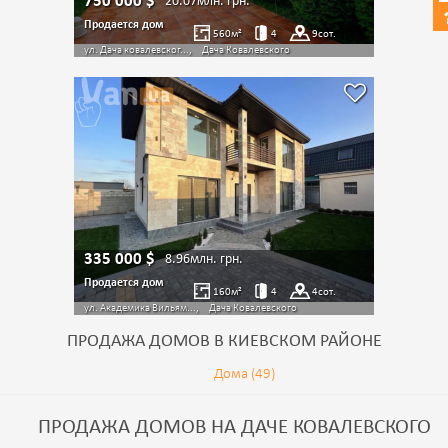
750 000
$
20.07млн.
грн.
Продается дом
560
м²
4
9
сот.
ул. Дача ковалевског...,
Дача Ковалевского
335 000
$
8.96млн.
грн.
Продается дом
160
м²
4
4
сот.
ул. Академика Вильям...,
Дача Ковалевского
ПРОДАЖА ДОМОВ В КИЕВСКОМ РАЙОНЕ
Дома (49)
ПРОДАЖА ДОМОВ НА ДАЧЕ КОВАЛЕВСКОГО