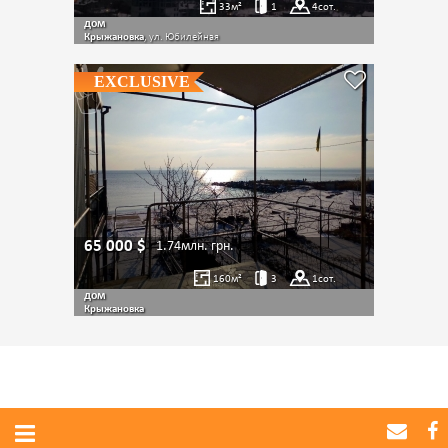
33
м²
1
4
сот.
дом
Крыжановка
, ул. Юбилейная
EXCLUSIVE
65 000
$
1.74млн.
грн.
160
м²
3
1
сот.
дом
Крыжановка