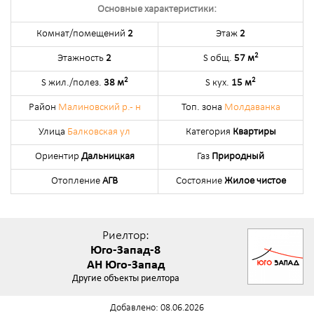
Основные характеристики:
Комнат/помещений
2
Этаж
2
2
Этажность
2
S общ.
57 м
2
2
S жил./полез.
38 м
S кух.
15 м
Район
Малиновский р.- н
Топ. зона
Молдаванка
Улица
Балковская ул
Категория
Квартиры
Ориентир
Дальницкая
Газ
Природный
Отопление
АГВ
Состояние
Жилое чистое
Риелтор:
Юго-Запад-8
АН Юго-Запад
Другие объекты риелтора
Добавлено: 08.06.2026