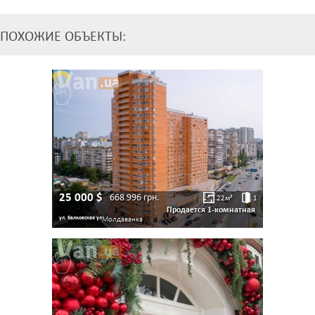
ПОХОЖИЕ ОБЪЕКТЫ:
25 000
$
668 996
грн.
22
м²
1
Продается 1-комнатная
ул. Балковская ул
Молдаванка