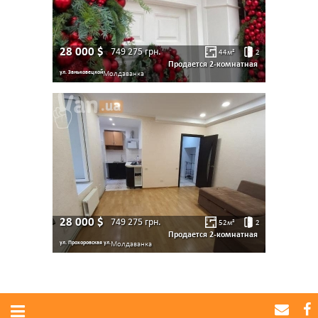
28 000
$
749 275
грн.
44
м²
2
Продается 2-комнатная
ул. Заньковецкой
Молдаванка
28 000
$
749 275
грн.
52
м²
2
Продается 2-комнатная
ул. Прохоровская ул.
Молдаванка