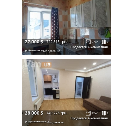
27 000
$
722 515
грн.
57
м²
2
Продается 2-комнатная
ул. Балковская ул
Молдаванка
28 000
$
749 275
грн.
52
м²
2
Продается 2-комнатная
ул. Прохоровская ул.
Молдаванка