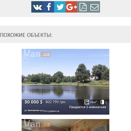
ПОХОЖИЕ ОБЪЕКТЫ:
30 000
$
802 795
грн.
38
м²
1
Продается 1-комнатная
ул. Балковская ул
Молдаванка