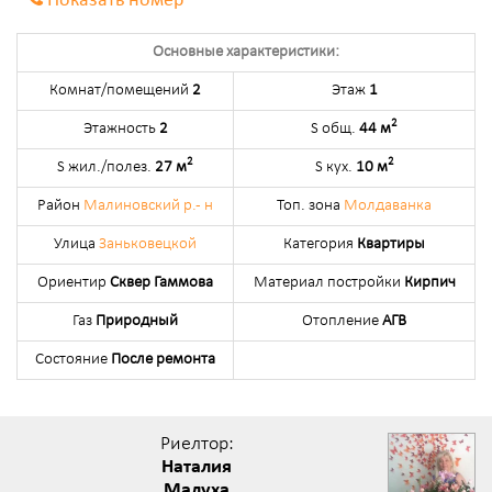
Показать номер
Основные характеристики:
Комнат/помещений
2
Этаж
1
2
Этажность
2
S общ.
44 м
2
2
S жил./полез.
27 м
S кух.
10 м
Район
Малиновский р.- н
Топ. зона
Молдаванка
Улица
Заньковецкой
Категория
Квартиры
Ориентир
Сквер Гаммова
Материал постройки
Кирпич
Газ
Природный
Отопление
АГВ
Состояние
После ремонта
Риелтор:
Наталия
Малуха