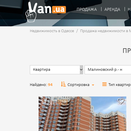
ПРОДАЖА
АРЕНДА
Н
Недвижимость в Одессе
/
Продажа недвижимости в 
ПР
Найдено:
94
Сортировка
Тип кварт