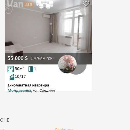
55 000
$
1.47млн.
грн.
50
м²
1
10/17
1-комнатная квартира
Молдаванка
, ул. Средняя
ЙОНЕ
ут
Слободка