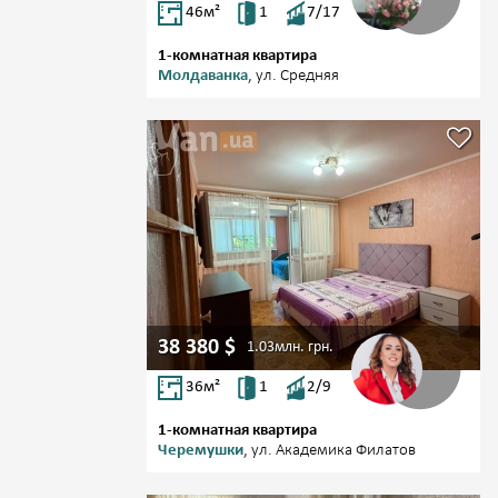
46
м²
1
7/17
1-комнатная квартира
Молдаванка
, ул. Средняя
38 380
$
1.03млн.
грн.
36
м²
1
2/9
1-комнатная квартира
Черемушки
, ул. Академика Филатов