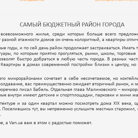
САМЫЙ БЮДЖЕТНЫЙ РАЙОН ГОРОДА
 всевозможного жилья, среди которых больше всего предло
 разной этажности домов он очень колоритный, а квартиры отли
е годы, и по сей день район продолжает застраиваться. Иметь ту
ары, по которым приятно прогуляться, рынки, школы, торговые 
озволят быстро добраться в любую часть города. В разных час
 Квартиры в домах современной постройки близки к центру, но
о микрорайонами сочетает в себе несочетаемое, но коктейль 
Молдаванке, вас преимущественно ожидает вторичный рынок, и 
сноречиво писал Бабель. Отдельная глава Малиновского – микро
орые внутри имеют детские и спортплощадки, парковки и мини ма
ектуре и за один квартал можно посмотреть дома XIX века, о
 Поселившись тут, вы непременно услышите местных старожил, к
.
, а Van.ua вам в этом с радостью поможет.