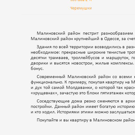
Черемушки
Малиновский район пестрит разнообразием
Малиновский район крупнейший в Одессе, за счет
Здания по всей территории возводились в разны
необходимое: прекрасные широкие тенистые троту
десятки трамваев, троллейбусов и маршруток, п
дворики и высятся новострои, жилые комплексы.
бонус.
Современный Малиновский район со всеми ег
функционально. К примеру, покупая квартиру на 
и дух той самой Молдаванки, о которой так кра
«хрущевках», зачастую это блоки пятиэтажек кот
Соседствующие дома резко сменяются в архит
постройки. Данный район имеет богатую историю.
и кто ходил. Историями этими можно заслушаться
Покупайте и вы квартиру в Малиновском районе