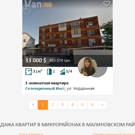
33 000
$
883 074
грн.
31
м²
1
3/4
1-комнатная квартира
Селекционный Инст
, ул. Кордонная
«
1
2
3
4
5
6
»
ДАЖА КВАРТИР В МИКРОРАЙОНАХ В МАЛИНОВСКОМ РА
Молдаванка
Селекционный Инстит