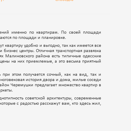
жений именно по квартирам. По своей площади
чаются по площади и планировке.
т квартиру удобно и выгодно, так как имеется все
и бизнес центры. Отличная транспортная развязка
тях Малиновского района есть типичные одесские
 цены на них приемлемые, а это весьма приятный
при этом получается сочный, как на вид, так и
многовековая история двора и дома, милые соседи
район Черемушки предлагает множество квартир в
ркеты.
днотипность советской архитектуры, современные
оторые с радостью расскажут вам, кто здесь жил,