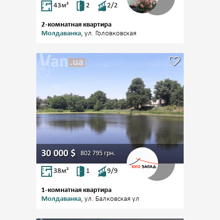
43
м²
2
2/2
2-комнатная квартира
Молдаванка
, ул. Головковская
30 000
$
802 795
грн.
38
м²
1
9/9
1-комнатная квартира
Молдаванка
, ул. Балковская ул