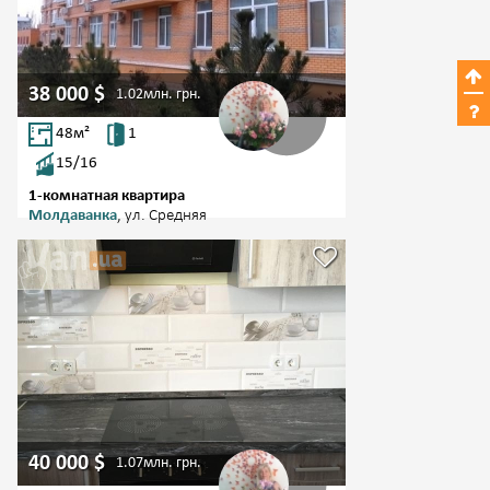
38 000
$
1.02млн.
грн.
48
м²
1
15/16
1-комнатная квартира
Молдаванка
, ул. Средняя
40 000
$
1.07млн.
грн.