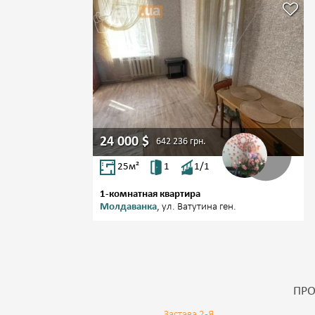
24 000
$
642 236
грн.
25
м²
1
1/1
1-комнатная квартира
Молдаванка
, ул. Ватутина ген.
ПРО
Застава 2-Я