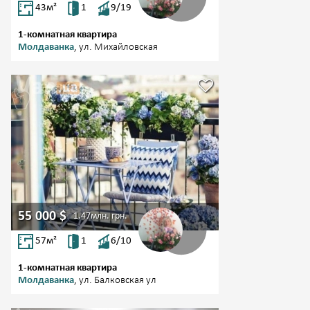
43
м²
1
9/19
1-комнатная квартира
Молдаванка
, ул. Михайловская
55 000
$
1.47млн.
грн.
57
м²
1
6/10
1-комнатная квартира
Молдаванка
, ул. Балковская ул