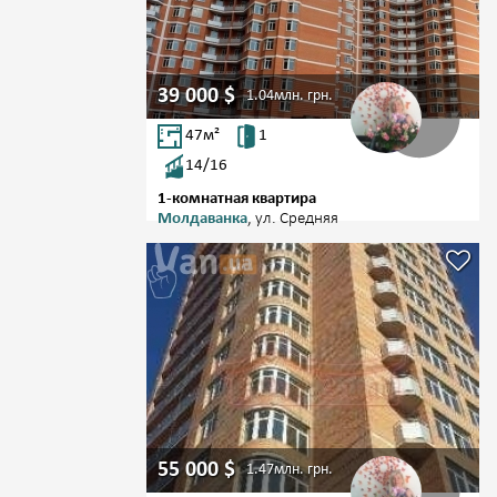
39 000
$
1.04млн.
грн.
47
м²
1
14/16
1-комнатная квартира
Молдаванка
, ул. Средняя
55 000
$
1.47млн.
грн.