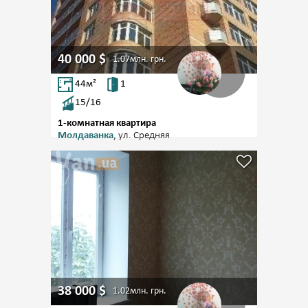
40 000
$
1.07млн.
грн.
44
м²
1
15/16
1-комнатная квартира
Молдаванка
, ул. Средняя
38 000
$
1.02млн.
грн.