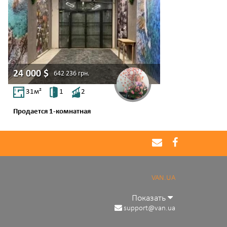
24 000
$
642 236
грн.
31
м²
1
2
Продается 1-комнатная
ул. Промышленная улица
Слободка
VAN.UA
Показать
support@van.ua