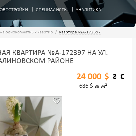
ОВОСТРОЙКИ
СПЕЦИАЛИСТЫ
АНАЛИТИКА
жа однокомнатных квартир
/
квартира №A-172397
Я КВАРТИРА №A-172397 НА УЛ.
МАЛИНОВСКОМ РАЙОНЕ
24 000
$
₴
€
2
686 $ за м