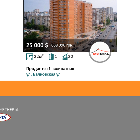
25 000
$
668 996
грн.
22
м²
1
20
Продается 1-комнатная
ул. Балковская ул
Молдаванка
АРТНЕРЫ: