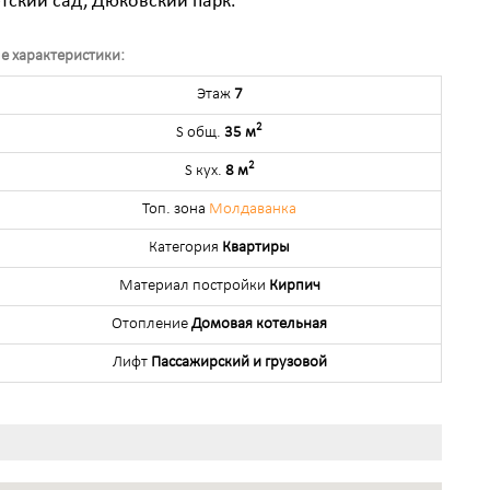
тский сад, Дюковский парк.
е характеристики:
Этаж
7
2
S общ.
35 м
2
S кух.
8 м
Топ. зона
Молдаванка
Категория
Квартиры
Материал постройки
Кирпич
Отопление
Домовая котельная
Лифт
Пассажирский и грузовой