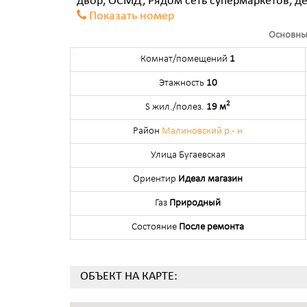
двор, ОСМД, Рядом сеть супермаркетов, де
Показать номер
Основны
Комнат/помещений
1
Этажность
10
2
S жил./полез.
19 м
Район
Малиновский р.- н
Улица Бугаевская
Ориентир
Идеал магазин
Газ
Природный
Состояние
После ремонта
ОБЪЕКТ НА КАРТЕ: