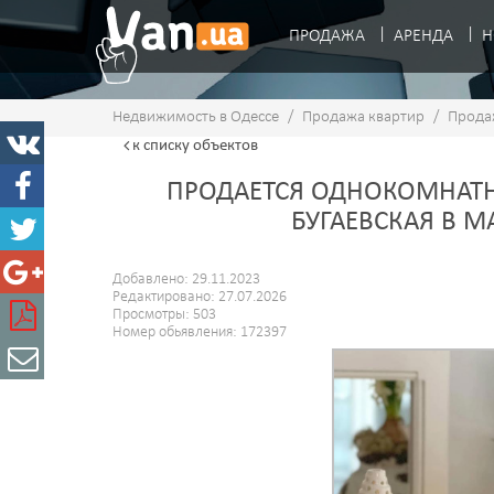
ПРОДАЖА
АРЕНДА
Н
Недвижимость в Одессе
/
Продажа квартир
/
Прода
к списку
объектов
ПРОДАЕТСЯ ОДНОКОМНАТНА
БУГАЕВСКАЯ В 
Добавлено: 29.11.2023
Редактировано: 27.07.2026
Просмотры: 503
Номер обьявления: 172397