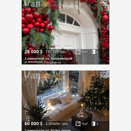
28 000
$
749 275
грн.
44
м²
2
2-комнатная ул. Заньковецкой
ул. Заньковецкой
, Молдаванка
60 000
$
1.61млн.
грн.
75
м²
2
2-комнатная ул. Ядова сергея