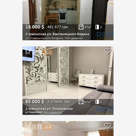
18 000
$
481 677
грн.
37
м²
2
2-комнатная ул. Хмельницкого богдана
ул. Хмельницкого богдана , Молдаванка
85 000
$
2.27млн.
грн.
67
м²
2
2-комнатная ул. Разумовская
ул. Разумовская
, Молдаванка