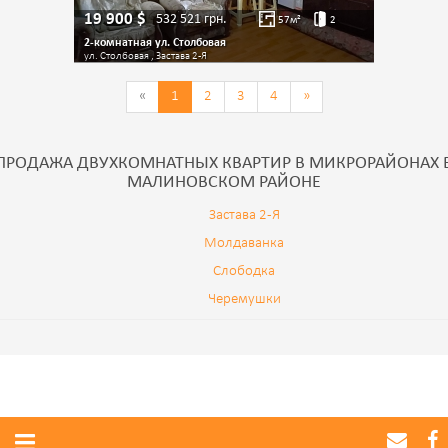
19 900
$
532 521
грн.
57
м²
2
2-комнатная ул. Столбовая
ул. Столбовая , Застава 2-Я
«
1
2
3
4
»
ПРОДАЖА ДВУХКОМНАТНЫХ КВАРТИР В МИКРОРАЙОНАХ 
МАЛИНОВСКОМ РАЙОНЕ
Застава 2-Я
Молдаванка
Слободка
Черемушки