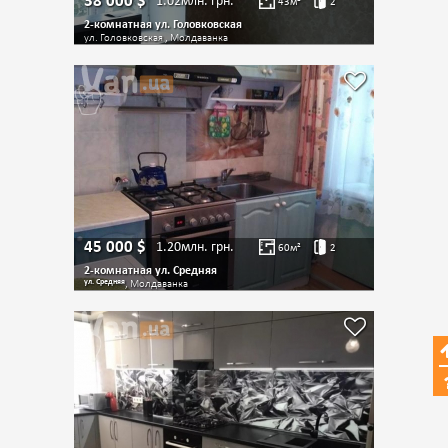
38 000
$
1.02млн.
грн.
43
м²
2
2-комнатная ул. Головковская
ул. Головковская , Молдаванка
45 000
$
1.20млн.
грн.
60
м²
2
2-комнатная ул. Средняя
ул. Средняя
, Молдаванка