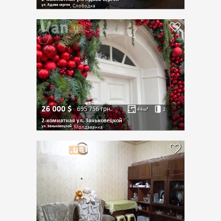
ул. Ядова сергея
, Слободка
26 000
$
695 756
грн.
44
м²
2
2-комнатная ул. Заньковецкой
ул. Заньковецкой
, Молдаванка