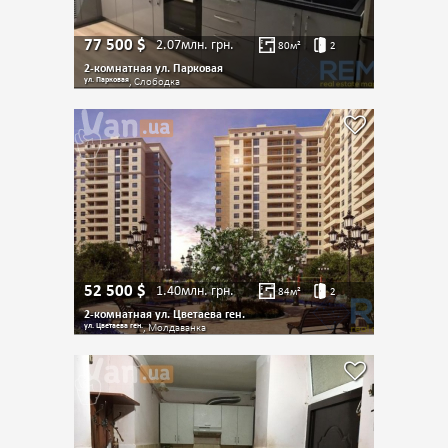
77 500
$
2.07млн.
грн.
80
м²
2
2-комнатная ул. Парковая
ул. Парковая
, Слободка
52 500
$
1.40млн.
грн.
84
м²
2
2-комнатная ул. Цветаева ген.
ул. Цветаева ген.
, Молдаванка