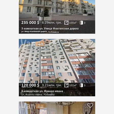
235 000
$
6.29млн.
грн.
100
м²
3
3-комнатная ул. Улица Фонтанская дорога
ул. Улица Фонтанская дорога
, Чубаевка
120 000
$
3.21млн.
грн.
102
м²
3
3-комнатная ул. Франко ивана
ул. Франко ивана , Чубаевка