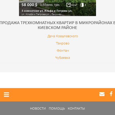
58 000
$
1.55млн.
грн.
62
м²
3
3-комнатная ул. Ильфа и Петрова ул.
ул. Ильфа и Петрова ул. , Таирово
ПРОДАЖА ТРЕХКОМНАТНЫХ КВАРТИР В МИКРОРАЙОНАХ 
КИЕВСКОМ РАЙОНЕ
Дача Ковалевского
Таирово
Фонтан
Чубаевка
НОВОСТИ
ПОМОЩЬ
КОНТАКТЫ