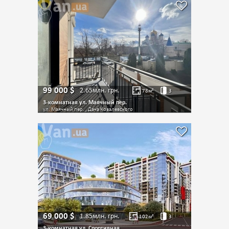
99 000
$
2.65млн.
грн.
78
м²
3
3-комнатная ул. Маячный пер.
ул. Маячный пер. , Дача Ковалевского
69 000
$
1.85млн.
грн.
102
м²
3
3-комнатная ул. Спортивная