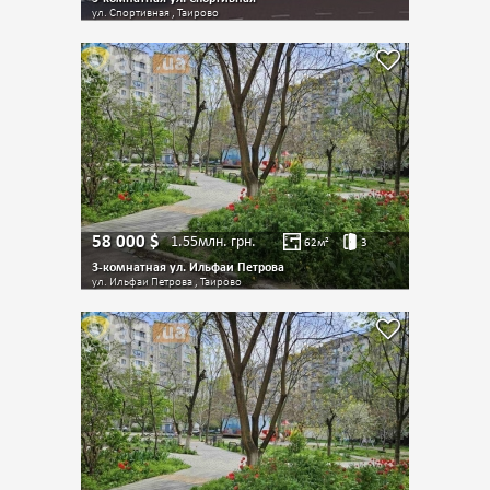
ул. Спортивная , Таирово
58 000
$
1.55млн.
грн.
62
м²
3
3-комнатная ул. Ильфаи Петрова
ул. Ильфаи Петрова , Таирово