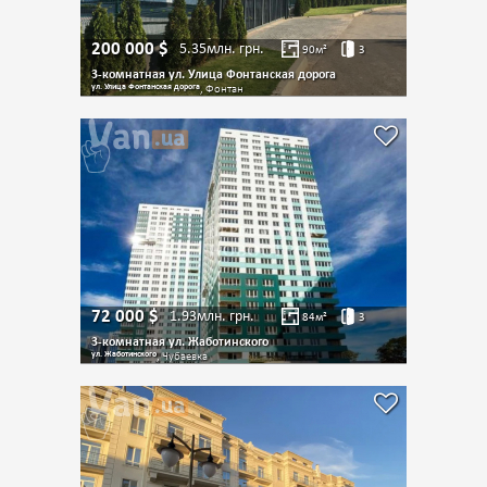
200 000
$
5.35млн.
грн.
90
м²
3
3-комнатная ул. Улица Фонтанская дорога
ул. Улица Фонтанская дорога
, Фонтан
72 000
$
1.93млн.
грн.
84
м²
3
3-комнатная ул. Жаботинского
ул. Жаботинского
, Чубаевка