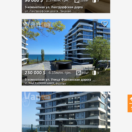
96 000
$
2.57млн.
грн.
105
м²
3
3-комнатная ул. Люстдорфская дорга
ул. Люстдорфская дорга , Таирово
230 000
$
6.15млн.
грн.
90
м²
3
3-комнатная ул. Улица Фонтанская дорога
ул. Улица Фонтанская дорога
, Фонтан