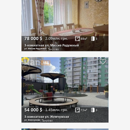
78 000
$
2.09млн.
грн.
88
м²
3
3-комнатная ул. Массив Радужный
ул. Массив Радужный
, Таирово
54 000
$
1.45млн.
грн.
72
м²
3
3-комнатная ул. Жемчужная
ул. Жемчужная
, Таирово