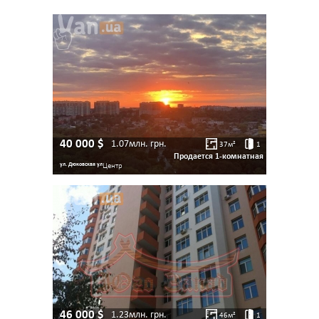
40 000
$
1.07млн.
грн.
37
м²
1
Продается 1-комнатная
ул. Дюковская ул
Центр
46 000
$
1.23млн.
грн.
46
м²
1