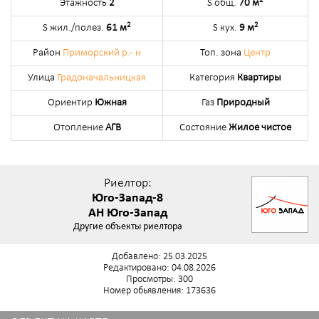
2
Этажность
2
S общ.
70 м
2
2
S жил./полез.
61 м
S кух.
9 м
Район
Приморский р.- н
Топ. зона
Центр
Улица
Градоначальницкая
Категория
Квартиры
Ориентир
Южная
Газ
Природный
Отопление
АГВ
Состояние
Жилое чистое
Риелтор:
Юго-Запад-8
АН Юго-Запад
Другие объекты риелтора
Добавлено: 25.03.2025
Редактировано: 04.08.2026
Просмотры: 300
Номер обьявления: 173636