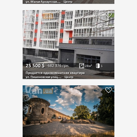
ул. Малая Арнаутская...,
Центр
25 500
$
682 376
грн.
28
м²
1
Продается однокомнатная квартира
ул. Пишоновская улиц...,
Центр