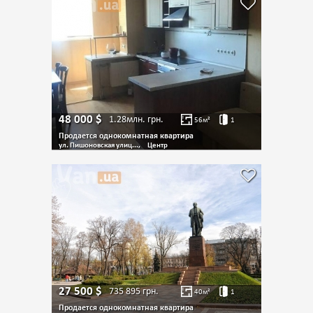
48 000
$
1.28млн.
грн.
56
м²
1
Продается однокомнатная квартира
ул. Пишоновская улиц...,
Центр
27 500
$
735 895
грн.
40
м²
1
Продается однокомнатная квартира