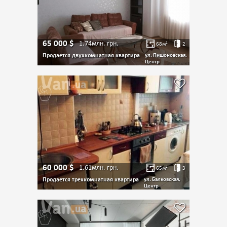
65 000
$
1.74млн.
грн.
68
м²
2
Продается двухкомнатная квартира
ул. Пишоновская,
Центр
60 000
$
1.61млн.
грн.
65
м²
3
Продается трехкомнатная квартира
ул. Балковская,
Центр