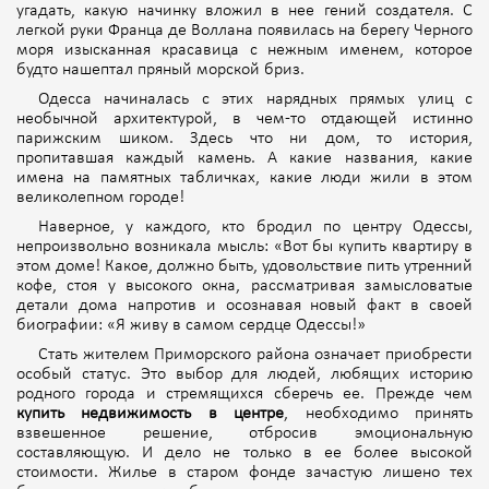
угадать, какую начинку вложил в нее гений создателя. С
легкой руки Франца де Воллана появилась на берегу Черного
моря изысканная красавица с нежным именем, которое
будто нашептал пряный морской бриз.
Одесса начиналась с этих нарядных прямых улиц с
необычной архитектурой, в чем-то отдающей истинно
парижским шиком. Здесь что ни дом, то история,
пропитавшая каждый камень. А какие названия, какие
имена на памятных табличках, какие люди жили в этом
великолепном городе!
Наверное, у каждого, кто бродил по центру Одессы,
непроизвольно возникала мысль: «Вот бы купить квартиру в
этом доме! Какое, должно быть, удовольствие пить утренний
кофе, стоя у высокого окна, рассматривая замысловатые
детали дома напротив и осознавая новый факт в своей
биографии: «Я живу в самом сердце Одессы!»
Стать жителем Приморского района означает приобрести
особый статус. Это выбор для людей, любящих историю
родного города и стремящихся сберечь ее. Прежде чем
купить недвижимость в центре
, необходимо принять
взвешенное решение, отбросив эмоциональную
составляющую. И дело не только в ее более высокой
стоимости. Жилье в старом фонде зачастую лишено тех