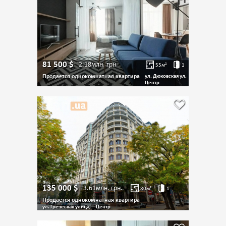
81 500
$
2.18млн.
грн.
55
м²
1
Продается однокомнатная квартира
ул. Дюковская ул,
Центр
135 000
$
3.61млн.
грн.
80
м²
1
Продается однокомнатная квартира
ул. Греческая улица,
Центр