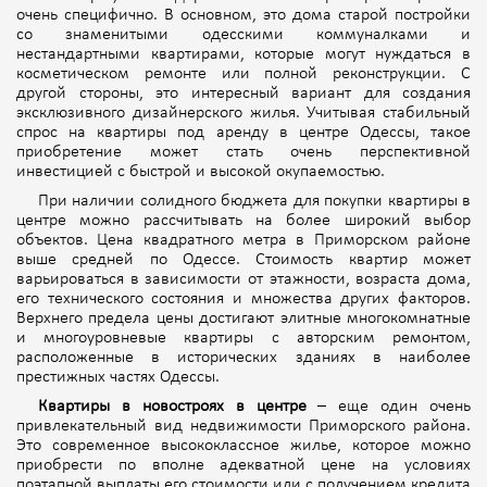
очень специфично. В основном, это дома старой постройки
со знаменитыми одесскими коммуналками и
нестандартными квартирами, которые могут нуждаться в
косметическом ремонте или полной реконструкции. С
другой стороны, это интересный вариант для создания
эксклюзивного дизайнерского жилья. Учитывая стабильный
спрос на квартиры под аренду в центре Одессы, такое
приобретение может стать очень перспективной
инвестицией с быстрой и высокой окупаемостью.
При наличии солидного бюджета для покупки квартиры в
центре можно рассчитывать на более широкий выбор
объектов. Цена квадратного метра в Приморском районе
выше средней по Одессе. Стоимость квартир может
варьироваться в зависимости от этажности, возраста дома,
его технического состояния и множества других факторов.
Вер
хнего предела цены достигают элитные многокомнатные
и многоуровневые квартиры с авторским ремонтом,
расположенные в исторических зданиях в наиболее
престижных частях Одессы.
Квартиры в новостроях в центре
– еще один очень
привлекательный вид недвижимости Приморского района.
Это современное высококлассное жилье, которое можно
приобрести по вполне адекватной цене на условиях
поэтапной выплаты его стоимости или с получением кредита