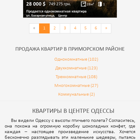
28 000
$
749 275
грн.
28
м²
1
Продается однокомнатная квартира
ул. Базарная улица,
Центр
«
1
2
3
4
5
6
»
ПРОДАЖА КВАРТИР В ПРИМОРСКОМ РАЙОНЕ
Однокомнатные (102)
Двухкомнатные (123)
Трехкомнатные (108)
Многокомнатные (27)
Коммунальные (2)
КВАРТИРЫ В ЦЕНТРЕ ОДЕССЫ
Вы видели Одессу с высоты птичьего полета? Согласитесь,
она похожа на огромную коробку шоколадных конфет, где
каждая – настоящее произведение искусства. Хочется
бесконечно разглядывать эти маленькие шедевры, пытаясь