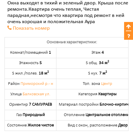
Окна выходят в тихий и зеленый двор. Крыша после
ремонта.Квартира очень теплая, Чистая
парадная,несмотря что квартира под ремонт в ней
очень хорошая и положительная Аура
Показать номер
Основные характеристики:
Комнат/помещений
1
Этаж
4
2
Этажность
5
S общ.
34 м
2
2
S жил./полез.
18 м
S кух.
7 м
Район
Приморский р.- н
Топ. зона
Центр
Улица
Балковская ул.
Категория
Квартиры
Ориентир
7 САМУРАЕВ
Материал постройки
Блочно-кирпичн
Газ
Природный
Отопление
Центральное отопление
Состояние
Жилое чистое
Вид с окон, расположение
Двор