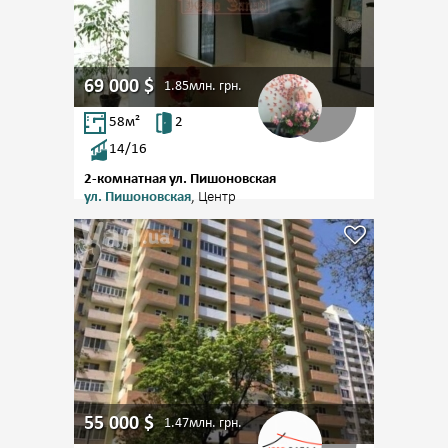
69 000
$
1.85млн.
грн.
58
м²
2
14/16
2-комнатная ул. Пишоновская
ул. Пишоновская
, Центр
55 000
$
1.47млн.
грн.