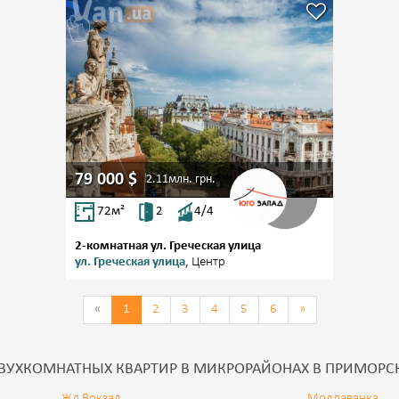
79 000
$
2.11млн.
грн.
72
м²
2
4/4
2-комнатная ул. Греческая улица
ул. Греческая улица
, Центр
«
1
2
3
4
5
6
»
ВУХКОМНАТНЫХ КВАРТИР В МИКРОРАЙОНАХ В ПРИМОРС
Жд Вокзал
Молдаванка