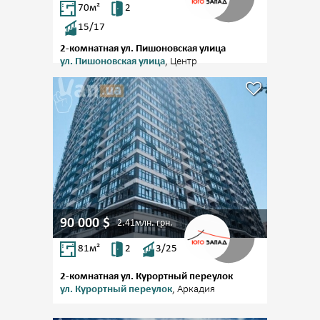
70
м²
2
15/17
2-комнатная ул. Пишоновская улица
ул. Пишоновская улица
, Центр
90 000
$
2.41млн.
грн.
81
м²
2
3/25
2-комнатная ул. Курортный переулок
ул. Курортный переулок
, Аркадия