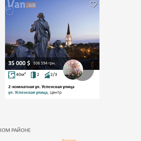
35 000
$
936 594
грн.
40
м²
2
2/3
2-комнатная ул. Успенская улица
ул. Успенская улица
, Центр
КОМ РАЙОНЕ
Фонтан