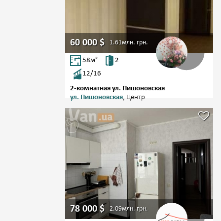
60 000
$
1.61млн.
грн.
58
м²
2
12/16
2-комнатная ул. Пишоновская
ул. Пишоновская
, Центр
78 000
$
2.09млн.
грн.