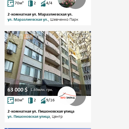
70
м²
2
4/4
2-комнатная ул. Маразлиевская ул.
ул. Маразлиевская ул.
, Шевченко Парк
63 000
$
1.69млн.
грн.
80
м²
2
9/16
2-комнатная ул. Пишоновская улица
ул. Пишоновская улица
, Центр