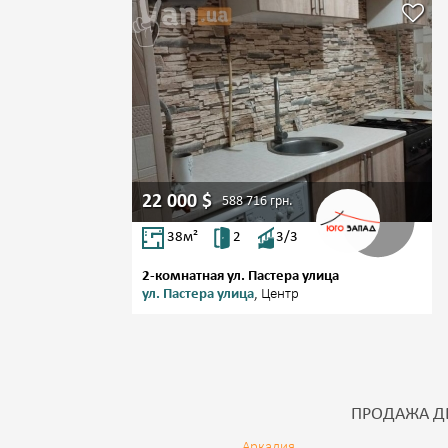
22 000
$
588 716
грн.
38
м²
2
3/3
2-комнатная ул. Пастера улица
ул. Пастера улица
, Центр
ПРОДАЖА Д
Аркадия