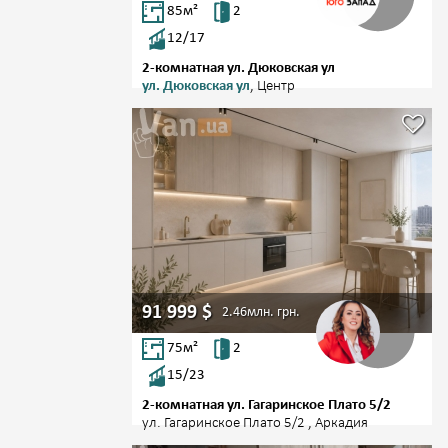
85
м²
2
12/17
2-комнатная ул. Дюковская ул
ул. Дюковская ул
, Центр
91 999
$
2.46млн.
грн.
75
м²
2
15/23
2-комнатная ул. Гагаринское Плато 5/2
ул. Гагаринское Плато 5/2 , Аркадия