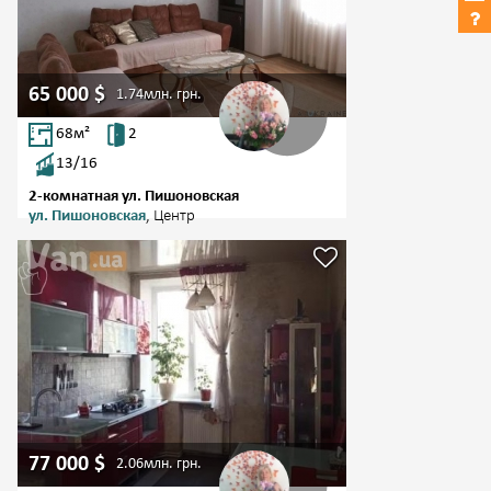
65 000
$
1.74млн.
грн.
68
м²
2
13/16
2-комнатная ул. Пишоновская
ул. Пишоновская
, Центр
77 000
$
2.06млн.
грн.