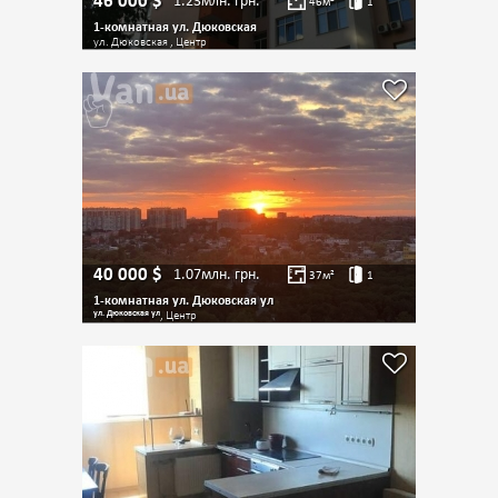
46 000
$
1.23млн.
грн.
46
м²
1
1-комнатная ул. Дюковская
ул. Дюковская , Центр
40 000
$
1.07млн.
грн.
37
м²
1
1-комнатная ул. Дюковская ул
ул. Дюковская ул
, Центр