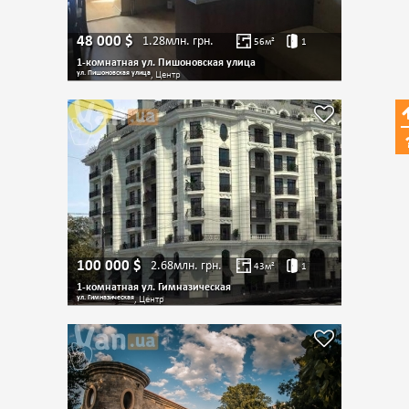
48 000
$
1.28млн.
грн.
56
м²
1
1-комнатная ул. Пишоновская улица
ул. Пишоновская улица
, Центр
100 000
$
2.68млн.
грн.
43
м²
1
1-комнатная ул. Гимназическая
ул. Гимназическая
, Центр