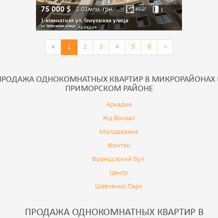
75 000
$
2.01млн.
грн.
45
м²
1
1-комнатная ул. Генуэзская улица
ул. Генуэзская улица
, Аркадия
«
1
2
3
4
5
6
»
ПРОДАЖА ОДНОКОМНАТНЫХ КВАРТИР В МИКРОРАЙОНАХ 
ПРИМОРСКОМ РАЙОНЕ
Аркадия
Жд Вокзал
Молдаванка
Фонтан
Французский бул.
Центр
Шевченко Парк
ПРОДАЖА ОДНОКОМНАТНЫХ КВАРТИР В