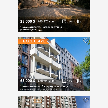
28 000
$
749 275
грн.
28
м²
1
1-комнатная ул. Базарная улица
ул. Базарная улица
, Центр
EXCLUSIVE
63 000
$
1.69млн.
грн.
43
м²
1
1-комнатная ул. Литературная улица
ул. Литературная улица , Фонтан