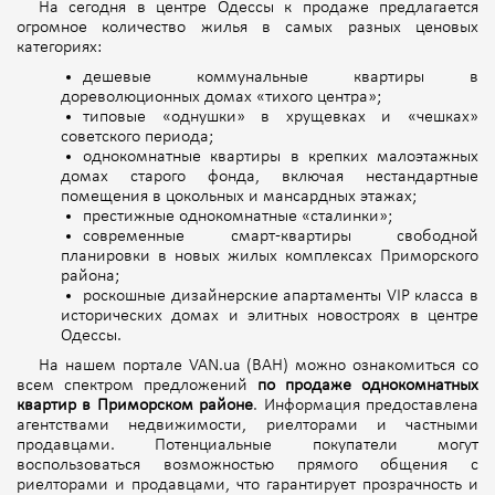
На сегодня в центре Одессы к продаже предлагается
огромное количество жилья в самых разных ценовых
категориях:
дешевые коммунальные квартиры в
дореволюционных домах «тихого центра»;
типовые «однушки» в хрущевках и «чешках»
советского периода;
однокомнатные квартиры в крепких малоэтажных
домах старого фонда, включая нестандартные
помещения в цокольных и мансардных этажах;
престижные однокомнатные «сталинки»;
современные смарт-квартиры свободной
планировки в новых жилых комплексах Приморского
района;
роскошные дизайнерские апартаменты VIP класса в
исторических домах и элитных новостроях в центре
Одессы.
На нашем портале VAN.ua (ВАН) можно ознакомиться со
всем спектром предложений
по продаже однокомнатных
квартир в Приморском районе
. Информация предоставлена
агентствами недвижимости, риелторами и частными
продавцами. Потенциальные покупатели могут
воспользоваться возможностью
прямого общения с
риелторами и продавцами, что гарантирует прозрачность и