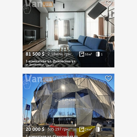
81 500
$
2.18млн.
грн.
55
м²
1
1-комнатная ул. Дюковская ул
ул. Дюковская ул
, Центр
20 000
$
535 197
грн.
24
м²
1
1-комнатная ул. Старосенная пл.