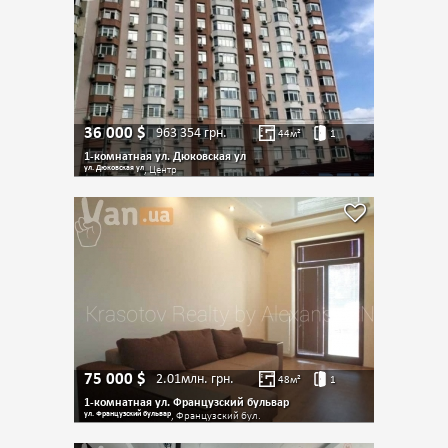
36 000
$
963 354
грн.
44
м²
1
1-комнатная ул. Дюковская ул
ул. Дюковская ул
, Центр
75 000
$
2.01млн.
грн.
48
м²
1
1-комнатная ул. Французский бульвар
ул. Французский бульвар
, Французский бул.