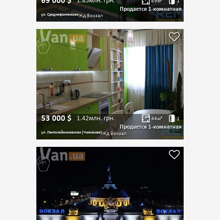
69 000
$
1.85млн.
грн.
69
м²
1
Продается 1-комнатная
ул. Среднефонтанская
Жд Вокзал
53 000
$
1.42млн.
грн.
44
м²
1
Продается 1-комнатная
ул. Пантелеймоновская (Чижикова)
Жд Вокзал