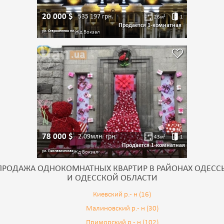
20 000
$
535 197
грн.
26
м²
1
Продается 1-комнатная
ул. Старосенная пл.
Жд Вокзал
78 000
$
2.09млн.
грн.
43
м²
1
Продается 1-комнатная
ул. Гимназическая
Жд Вокзал
ПРОДАЖА ОДНОКОМНАТНЫХ КВАРТИР В РАЙОНАХ ОДЕСС
И ОДЕССКОЙ ОБЛАСТИ
Киевский р.- н (16)
Малиновский р.- н (30)
Приморский р.- н (102)