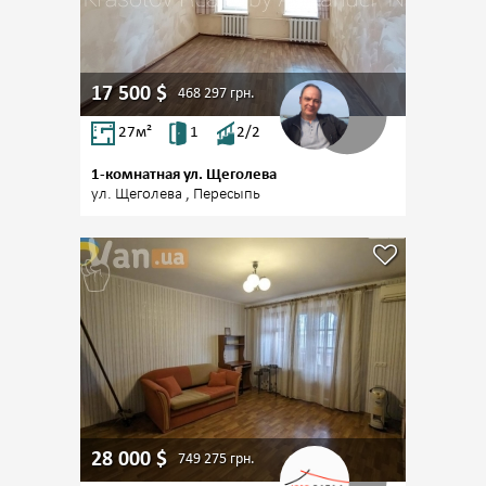
17 500
$
468 297
грн.
27
м²
1
2/2
1-комнатная ул. Щеголева
ул. Щеголева , Пересыпь
28 000
$
749 275
грн.