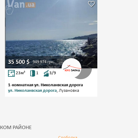
35 500
$
949 974
грн.
23
м²
1
3/9
1-комнатная ул. Николанвская дорога
ул. Николанвская дорога
, Лузановка
СКОМ РАЙОНЕ
Слободка