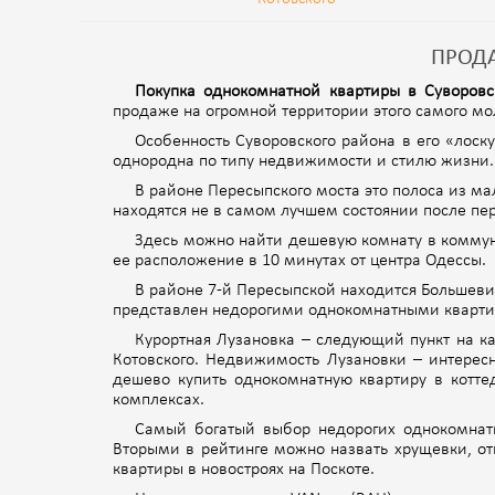
ПРОДА
Покупка однокомнатной квартиры в Суворов
продаже на огромной территории этого самого мо
Особенность Суворовского района в его «лоску
однородна по типу недвижимости и стилю жизни.
В районе Пересыпского моста это полоса из м
находятся не в самом лучшем состоянии после пе
Здесь можно найти дешевую комнату в коммун
ее расположение в 10 минутах от центра Одессы.
В районе 7-й Пересыпской находится Большев
представлен недорогими однокомнатными кварти
Курортная Лузановка – следующий пункт на ка
Котовского. Недвижимость Лузановки – интерес
дешево купить однокомнатную квартиру в котт
комплексах.
Самый богатый выбор недорогих однокомнатн
Вторыми в рейтинге можно назвать хрущевки, от
квартиры в новостроях на Поскоте.