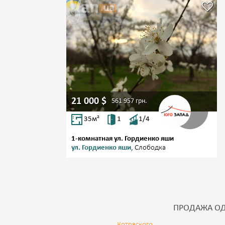
21 000
$
561 957
грн.
35
м²
1
1/4
1-комнатная ул. Гордиенко яши
ул. Гордиенко яши
, Слободка
ПРОДАЖА ОД
Котовского