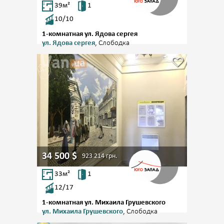
39
м²
1
10/10
1-комнатная ул. Ядова сергея
ул. Ядова сергея
, Слободка
34 500
$
923 214
грн.
33
м²
1
12/17
1-комнатная ул. Михаила Грушевского
ул. Михаила Грушевского
, Слободка