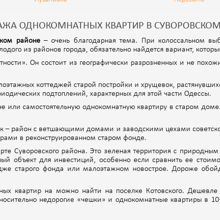
ЖА ОДНОКОМНАТНЫХ КВАРТИР В СУВОРОВСКОМ
ском районе
– очень благодарная тема. При колоссальном выб
лодого из районов города, обязательно найдется вариант, котор
тности». Он состоит из географически разрозненных и не похожи
алоэтажных коттеджей старой постройки и хрущевок, растянувших
риодических подтоплений, характерных для этой части Одессы.
е или самостоятельную однокомнатную квартиру в старом доме.
ик – район с ветшающими домами и заводскими цехами советск
рами в реконструированном старом фонде.
рте Суворовского района. Это зеленая территория с природным
ный объект для инвестиций, особенно если сравнить ее стоим
едже старого фонда или малоэтажном новострое. Дороже обой
ых квартир на можно найти на поселке Котовского. Дешевле 
носительно недорогие «чешки» и однокомнатные квартиры в 10-