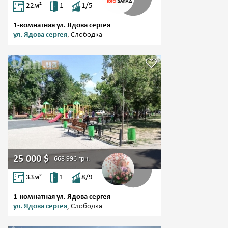
22
м²
1
1/5
1-комнатная ул. Ядова сергея
ул. Ядова сергея
, Слободка
25 000
$
668 996
грн.
33
м²
1
8/9
1-комнатная ул. Ядова сергея
ул. Ядова сергея
, Слободка