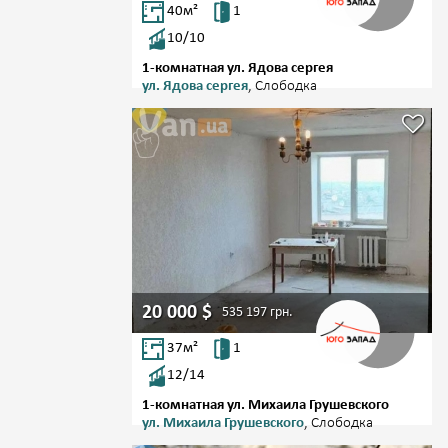
40
м²
1
10/10
1-комнатная ул. Ядова сергея
ул. Ядова сергея
, Слободка
20 000
$
535 197
грн.
37
м²
1
12/14
1-комнатная ул. Михаила Грушевского
ул. Михаила Грушевского
, Слободка