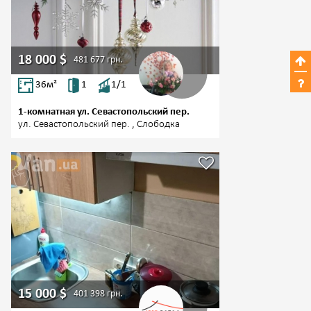
18 000
$
481 677
грн.
36
м²
1
1/1
1-комнатная ул. Севастопольский пер.
ул. Севастопольский пер. , Слободка
15 000
$
401 398
грн.