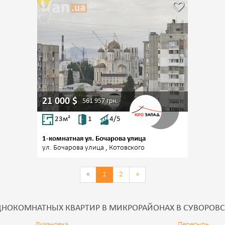
21 000
$
561 957
грн.
23
м²
1
4/5
1-комнатная ул. Бочарова улица
ул. Бочарова улица , Котовского
«
1
2
»
НОКОМНАТНЫХ КВАРТИР В МИКРОРАЙОНАХ В СУВОРОВ
Лузановка
Пересыпь