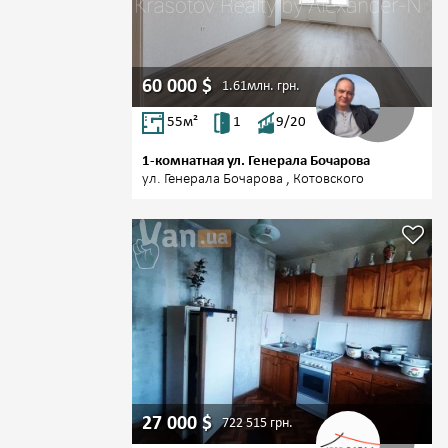
60 000
$
1.61млн.
грн.
55
м²
1
9/20
1-комнатная ул. Генерала Бочарова
ул. Генерала Бочарова , Котовского
27 000
$
722 515
грн.