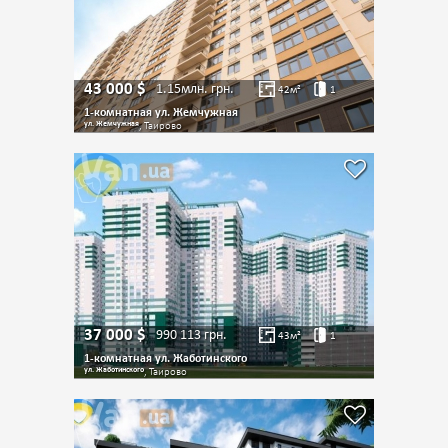
43 000
$
1.15млн.
грн.
42
м²
1
1-комнатная ул. Жемчужная
ул. Жемчужная
, Таирово
37 000
$
990 113
грн.
43
м²
1
1-комнатная ул. Жаботинского
ул. Жаботинского
, Таирово