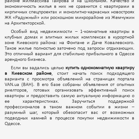
районе жилмассива Таирова и на Школьном. Качество и
экономичность жилья в них не сравнится с квартирами в
кирпичных спецпроектах и монолитно-каркасных новостроях
ЖК «Радужный» или роскошном микрорайоне из Жемчужин
на Архитекторской.
Особый вид недвижимости – 1-комнатные квартиры в
клубных домах и элитных жилых комплексах в курортной
зоне Киевского района: на Фонтане и Даче Ковалевского.
Такое жилье полностью заточено под запросы отдыхающих.
Это отличный вариант для стабильно прибыльного в Одессе
арендного бизнеса.
Если вы задались целью
купить однокомнатную квартиру
в Киевском районе
, стоит начать поиск подходящего
варианта с просмотра объявлений на страницах портала
VAN.ua (ВАН). В его базе собраны объявления от опытных
риелторов, готовых организовать эффективный поиск
квартиры и предоставить самую актуальную информацию о
ее характеристиках. Заручиться поддержкой
профессионалов в таком важном событии в жизни –
разумный шаг, который обезопасит вас от возможных
подводных камней в процессе покупки недвижимости в
Одессе.