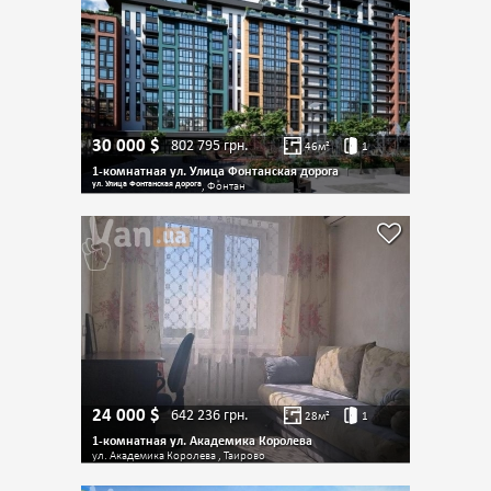
30 000
$
802 795
грн.
46
м²
1
1-комнатная ул. Улица Фонтанская дорога
ул. Улица Фонтанская дорога
, Фонтан
24 000
$
642 236
грн.
28
м²
1
1-комнатная ул. Академика Королева
ул. Академика Королева , Таирово