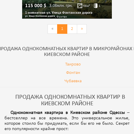
115 000
$
3.08млн.
грн.
48
м²
1
1-комнатная ул. Улица Фонтанская дорога
ул. Улица Фонтанская дорога
, Фонтан
«
1
2
»
ПРОДАЖА ОДНОКОМНАТНЫХ КВАРТИР В МИКРОРАЙОНАХ 
КИЕВСКОМ РАЙОНЕ
Таирово
Фонтан
Чубаевка
ПРОДАЖА ОДНОКОМНАТНЫХ КВАРТИР В
КИЕВСКОМ РАЙОНЕ
Однокомнатная квартира в Киевском районе Одессы
–
бестселлер на все времена. Это универсальное жилье,
которое стоило бы придумать, если бы его не было. Секрет
его популярности крайне прост: