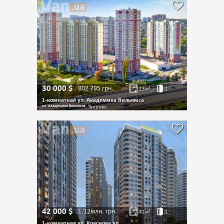
30 000
$
802 795
грн.
23
м²
1
1-комнатная ул. Академика Вильямса
ул. Академика Вильямса
, Таирово
42 000
$
1.12млн.
грн.
42
м²
1
1-комнатная ул. Краснова ул.