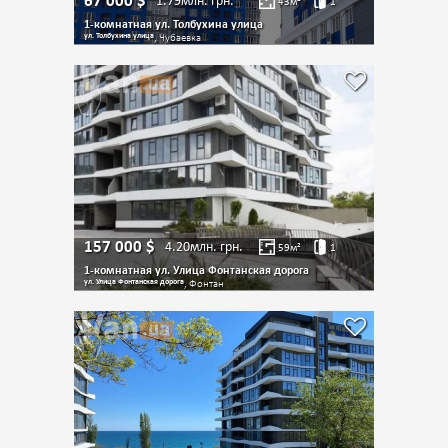
67 000
$
1.79млн.
грн.
43
м²
1
1-комнатная ул. Толбухина улица
ул. Толбухина улица
, Чубаевка
157 000
$
4.20млн.
грн.
59
м²
1
1-комнатная ул. Улица Фонтанская дорога
ул. Улица Фонтанская дорога
, Фонтан