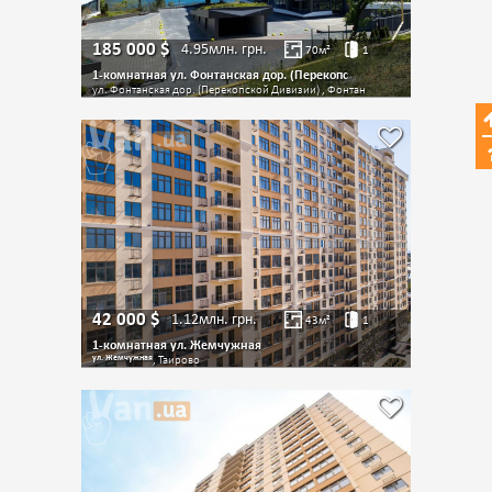
185 000
$
4.95млн.
грн.
70
м²
1
1-комнатная ул. Фонтанская дор. (Перекопс
ул. Фонтанская дор. (Перекопской Дивизии) , Фонтан
42 000
$
1.12млн.
грн.
43
м²
1
1-комнатная ул. Жемчужная
ул. Жемчужная
, Таирово