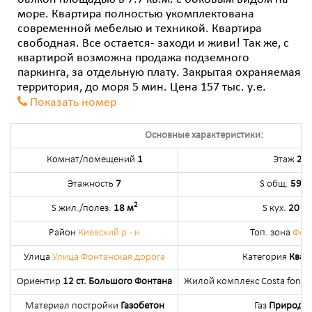
море. Квартира полностью укомплектована
современной мебелью и техникой. Квартира
свободная. Все остается- заходи и живи! Так же, с
квартирой возможна продажа подземного
паркинга, за отдельную плату. Закрытая охраняемая
территория, до моря 5 мин. Цена 157 тыс. у.е.
Показать номер
Основные характеристики:
Комнат/помещений
1
Этаж
2
Этажность
7
S общ.
59 м
2
S жил./полез.
18 м
S кух.
20 м
Район
Киевский р.- н
Топ. зона
Фон
Улица
Улица Фонтанская дорога
Категория
Квар
Ориентир
12 ст. Большого Фонтана
Жилой комплекс Costa fontan
Материал постройки
Газобетон
Газ
Природн