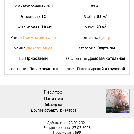
Комнат/помещений
1
Этаж
1
2
Этажность
12
S общ.
53 м
2
2
S жил./полез.
18 м
S кух.
20 м
Район
Приморский р.- н
Топ. зона
Центр
Улица
Дюковская ул
Категория
Квартиры
Газ
Природный
Отопление
Домовая котельная
Состояние
После ремонта
Лифт
Пассажирский и грузовой
Риелтор:
Наталия
Малуха
Другие объекты риелтора
Добавлено: 26.03.2021
Редактировано: 27.07.2026
Просмотры: 699