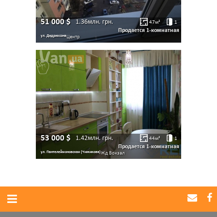
51 000
$
1.36млн.
грн.
47
м²
1
Продается 1-комнатная
ул. Дидрихсона
Центр
53 000
$
1.42млн.
грн.
44
м²
1
Продается 1-комнатная
ул. Пантелеймоновская (Чижикова)
Жд Вокзал