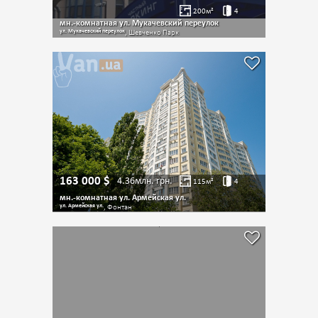
200
м²
4
мн.-комнатная ул. Мукачевский переулок
ул. Мукачевский переулок
, Шевченко Парк
163 000
$
4.36млн.
грн.
115
м²
4
мн.-комнатная ул. Армейская ул.
ул. Армейская ул.
, Фонтан