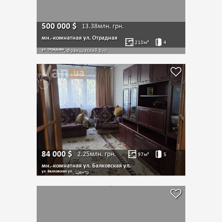
500 000
$
13.38млн.
грн.
мн.-комнатная ул. Отрадная
210
м²
4
ул. Отрадная
, Французский бул.
84 000
$
2.25млн.
грн.
97
м²
5
мн.-комнатная ул. Балковская ул.
ул. Балковская ул.
, Центр