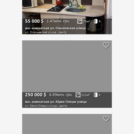
55 000
$
1.47млн.
грн.
73
м²
4
мн.-комнатная ул. Ольгиевская улица
ул. Ольгиевская улица , Центр
250 000
$
6.69млн.
грн.
212
м²
4
мн.-комнатная ул. Юрия Олеши улица
ул. Юрия Олеши улица , Центр