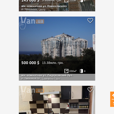
145 000
$
3.88млн.
грн.
200
м²
6
мн.-комнатная ул. Новосельского
ул. Новосельского
, Центр
500 000
$
13.38млн.
грн.
200
м²
4
мн.-комнатная ул. Лидерсовский бул.
ул. Лидерсовский бул.
, Шевченко Парк