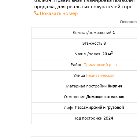
балкон. Правильная планировка позволит
продажа, для реальных покупателей торг.
Показать номер
Основны
Комнат/помещений
1
Этажность
8
2
S жил./полез.
20 м
Район
Приморский р.- н
Улица
Гимназическая
Материал постройки
Кирпич
Отопление
Домовая котельная
Лифт
Пассажирский и грузовой
Год постройки
2024