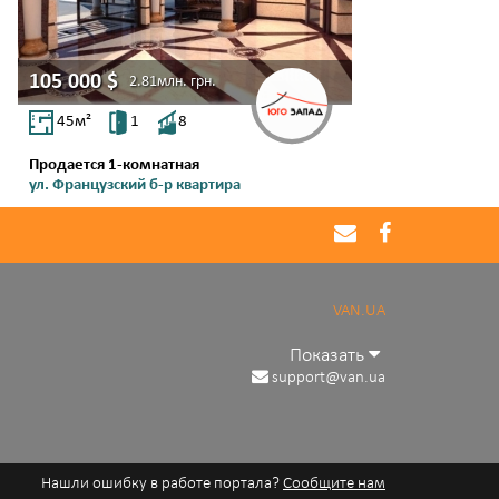
105 000
$
2.81млн.
грн.
45
м²
1
8
Продается 1-комнатная
ул. Французский б-р квартира
Фонтан
VAN.UA
Показать
support@van.ua
Нашли ошибку в работе портала?
Сообщите нам