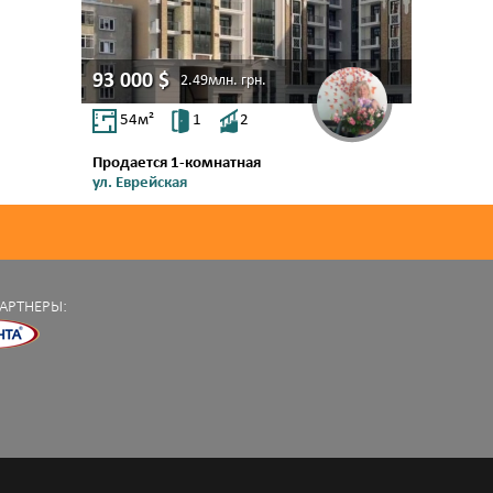
93 000
$
2.49млн.
грн.
54
м²
1
2
Продается 1-комнатная
ул. Еврейская
Центр
АРТНЕРЫ: