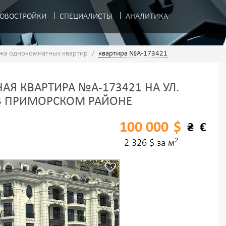
ОВОСТРОЙКИ
СПЕЦИАЛИСТЫ
АНАЛИТИКА
жа однокомнатных квартир
/
квартира №A-173421
Я КВАРТИРА №A-173421 НА УЛ.
В ПРИМОРСКОМ РАЙОНЕ
100 000
$
₴
€
2
2 326 $ за м