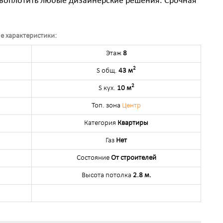
 воплотить любые дизайнерские решения. Срочная
е характеристики:
Этаж
8
2
S общ.
43 м
2
S кух.
10 м
Топ. зона
Центр
Категория
Квартиры
Газ
Нет
Состояние
От строителей
Высота потолка
2.8 м.