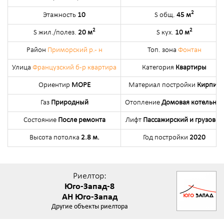
2
Этажность
10
S общ.
45 м
2
2
S жил./полез.
20 м
S кух.
10 м
Район
Приморский р.- н
Топ. зона
Фонтан
Улица
Французский б-р квартира
Категория
Квартиры
Ориентир
МОРЕ
Материал постройки
Кирпич
Газ
Природный
Отопление
Домовая котельная
Состояние
После ремонта
Лифт
Пассажирский и грузовой
Высота потолка
2.8 м.
Год постройки
2020
Риелтор:
Юго-Запад-8
АН Юго-Запад
Другие объекты риелтора