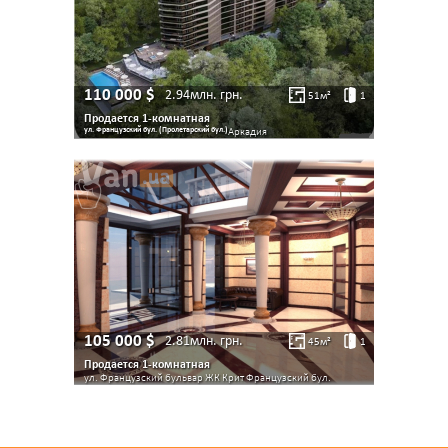
110 000
$
2.94млн.
грн.
51
м²
1
Продается 1-комнатная
ул. Французский бул. (Пролетарский бул.)
Аркадия
105 000
$
2.81млн.
грн.
45
м²
1
Продается 1-комнатная
ул. Французский бульвар ЖК Крит
Французский бул.