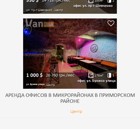
550
$
14 718
грн./мес
100
м²
2
офис ул. пр-т Шевченко
ул. пр-т Шевченко , Центр
1 000
$
26 760
грн./мес
176
м²
5
офис ул. Бунина улица
ул. Бунина улица
, Центр
АРЕНДА ОФИСОВ В МИКРОРАЙОНАХ В ПРИМОРСКОМ
РАЙОНЕ
Центр