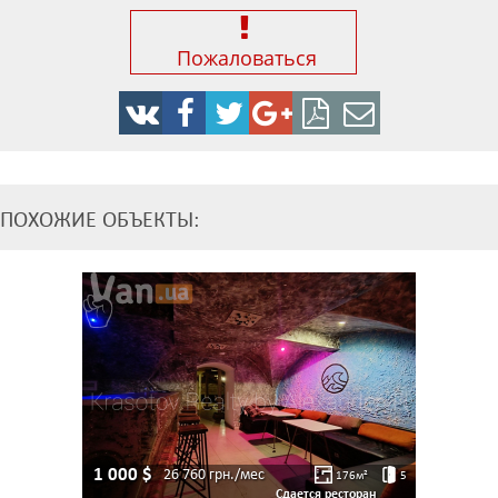
Пожаловаться
ПОХОЖИЕ ОБЪЕКТЫ:
1 000
$
26 760
грн./мес
176
м²
5
Сдается ресторан