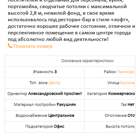
посетителей и отдельных для персонала, кухня,
портомойка, сводчатые потолки с максимальной
высотой 2,8 м, нежилой фонд, в свое время
использовалось под ресторан-бар в стиле «лофт»,
достаточно хорошее рабочее состояние, отличное и
перспективное помещение в самом центре города
под абсолютно любой вид деятельности!
Показать номер
Основные характеристики:
Этажность
3
Район
Приморский
Топ. зона
Центр
Улица
Бунина у
Ориентир
Александровский проспект
Категория
Коммерческой 
Материал постройки
Ракушняк
Газ
Нет
Водоснабжение
Центральное
Отопление
Отсутс
Подкатегория
Офис
Высота потолка
2