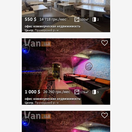
550
$
14 718
грн./мес
100
м²
2
офис коммерческая недвижимость
Центр
, Приморский р.- н
1 000
$
26 760
грн./мес
176
м²
5
офис коммерческая недвижимость
Центр
, Приморский р.- н