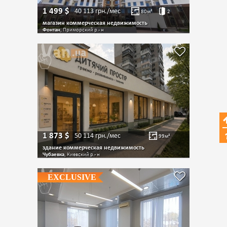
1 499
$
40 113
грн./мес
80
м²
2
магазин коммерческая недвижимость
Фонтан
, Приморский р.- н
1 873
$
50 114
грн./мес
99
м²
здание коммерческая недвижимость
Чубаевка
, Киевский р.- н
EXCLUSIVE