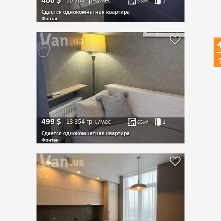
400
$
10 704
грн./мес
53
м²
1
Сдается однокомнатная квартира
Фонтан
499
$
13 354
грн./мес
65
м²
1
Сдается однокомнатная квартира
Фонтан