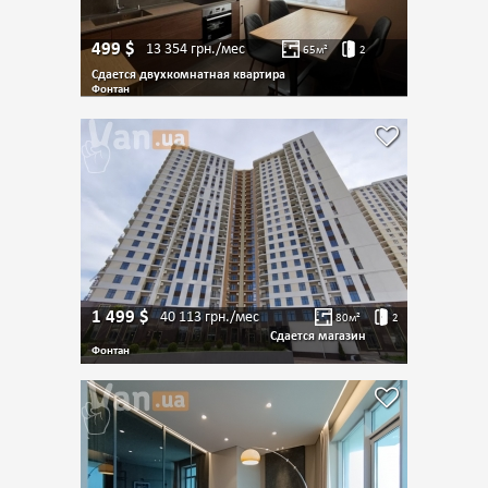
499
$
13 354
грн./мес
65
м²
2
Сдается двухкомнатная квартира
Фонтан
1 499
$
40 113
грн./мес
80
м²
2
Сдается магазин
Фонтан