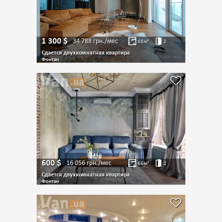
1 300
$
34 788
грн./мес
88
м²
2
Сдается двухкомнатная квартира
Фонтан
600
$
16 056
грн./мес
66
м²
2
Сдается двухкомнатная квартира
Фонтан