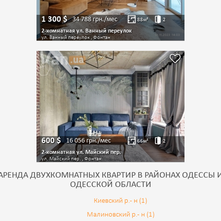
1 300
$
34 788
грн./мес
88
м²
2
2-комнатная ул. Ванный переулок
ул. Ванный переулок , Фонтан
600
$
16 056
грн./мес
66
м²
2
2-комнатная ул. Майский пер.
ул. Майский пер. , Фонтан
АРЕНДА ДВУХКОМНАТНЫХ КВАРТИР В РАЙОНАХ ОДЕССЫ 
ОДЕССКОЙ ОБЛАСТИ
Киевский р.- н (1)
Малиновский р.- н (1)