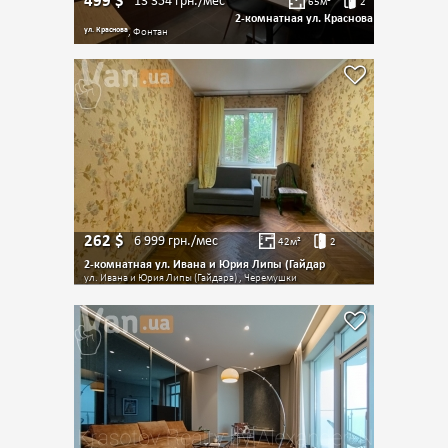
499
$
13 354
грн./мес
65
м²
2
2-комнатная ул. Краснова
ул. Краснова
, Фонтан
262
$
6 999
грн./мес
42
м²
2
2-комнатная ул. Ивана и Юрия Липы (Гайдар
ул. Ивана и Юрия Липы (Гайдара) , Черемушки