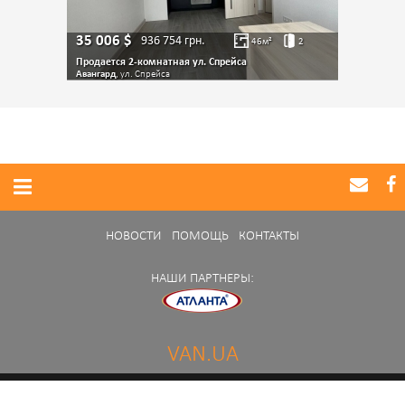
35 006
$
936 754
грн.
46
м²
2
Продается 2-комнатная ул. Спрейса
Авангард
, ул. Спрейса
НОВОСТИ
ПОМОЩЬ
КОНТАКТЫ
НАШИ ПАРТНЕРЫ:
VAN.UA
Нашли ошибку в работе портала?
Сообщите нам