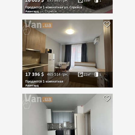
26 005
$
695 889
грн.
33
м²
1
Продается 1-комнатная ул. Спрейса
Авангард
, ул. Спрейса
17 396
$
465 514
грн.
22
м²
1
Продается 1-комнатная
Авангард