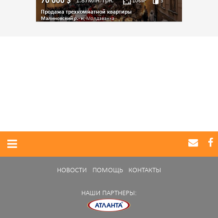
70 000
$
1.87млн.
грн.
106
м²
3
Продажа трехкомнатной квартиры
Малиновский р.- н
, Молдаванка
НОВОСТИ
ПОМОЩЬ
КОНТАКТЫ
НАШИ ПАРТНЕРЫ: