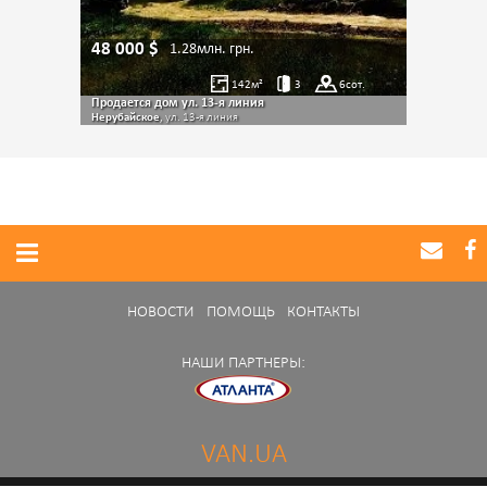
48 000
$
1.28млн.
грн.
142
м²
3
6
сот.
Продается дом ул. 13-я линия
Нерубайское
, ул. 13-я линия
НОВОСТИ
ПОМОЩЬ
КОНТАКТЫ
НАШИ ПАРТНЕРЫ:
VAN.UA