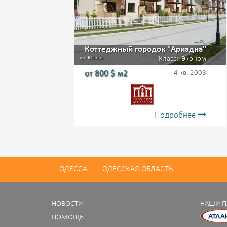
Коттеджный городок "Ариадна"
ул. Южная
Класс:
Эконом
от
800
$ м2
4 кв. 2008
Подробнее
ОДЕССА
ОДЕССКАЯ ОБЛАСТЬ
НОВОСТИ
НАШИ П
ПОМОЩЬ