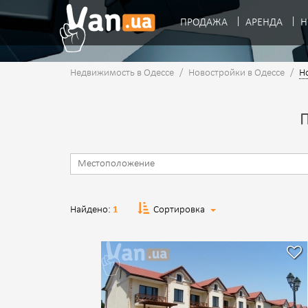
ПРОДАЖА
АРЕНДА
Н
Недвижимость в Одессе
/
Новостройки в Одессе
/
Н
Найдено:
1
Сортировка