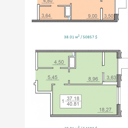
2
38.01 м
/ 50857 $
2