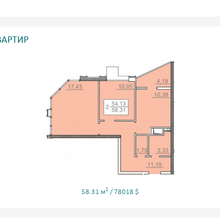
ВАРТИР
2
58.31 м
/ 78018 $