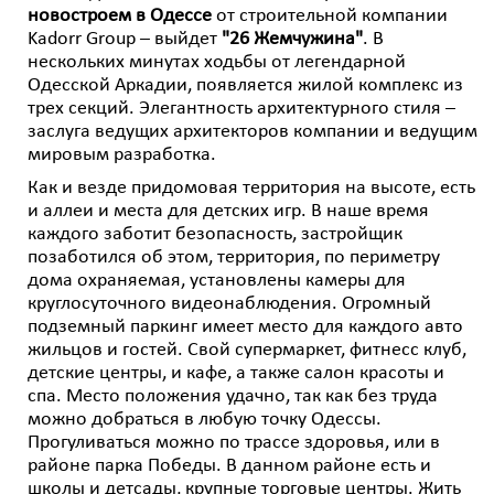
новостроем в Одессе
от строительной компании
Kadorr Group – выйдет
"26 Жемчужина"
. В
нескольких минутах ходьбы от легендарной
Одесской Аркадии, появляется жилой комплекс из
трех секций. Элегантность архитектурного стиля –
заслуга ведущих архитекторов компании и ведущим
мировым разработка.
Как и везде придомовая территория на высоте, есть
и аллеи и места для детских игр. В наше время
каждого заботит безопасность, застройщик
позаботился об этом, территория, по периметру
дома охраняемая, установлены камеры для
круглосуточного видеонаблюдения. Огромный
подземный паркинг имеет место для каждого авто
жильцов и гостей. Свой супермаркет, фитнесс клуб,
детские центры, и кафе, а также салон красоты и
спа. Место положения удачно, так как без труда
можно добраться в любую точку Одессы.
Прогуливаться можно по трассе здоровья, или в
районе парка Победы. В данном районе есть и
школы и детсады, крупные торговые центры. Жить