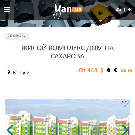
к списку
ЖИЛОЙ КОМПЛЕКС ДОМ НА
САХАРОВА
От 444
$
₴
€
за м
На карте