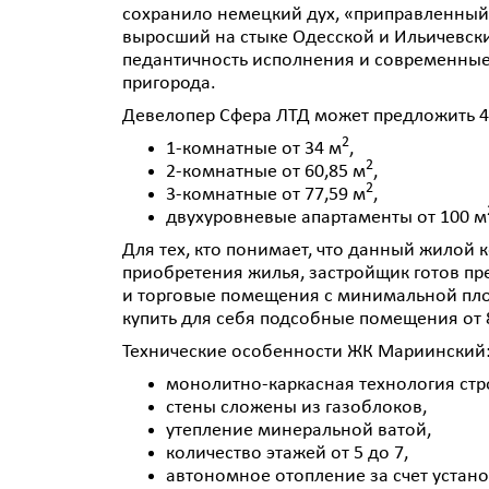
сохранило немецкий дух, «приправленны
выросший на стыке Одесской и Ильичевск
педантичность исполнения и современные
пригорода.
Девелопер Сфера ЛТД может предложить 40
2
1-комнатные от 34 м
,
2
2-комнатные от 60,85 м
,
2
3-комнатные от 77,59 м
,
двухуровневые апартаменты от 100 м
Для тех, кто понимает, что данный жилой 
приобретения жилья, застройщик готов п
и торговые помещения с минимальной пло
купить для себя подсобные помещения от 
Технические особенности ЖК Мариинский
монолитно-каркасная технология стр
стены сложены из газоблоков,
утепление минеральной ватой,
количество этажей от 5 до 7,
автономное отопление за счет устан