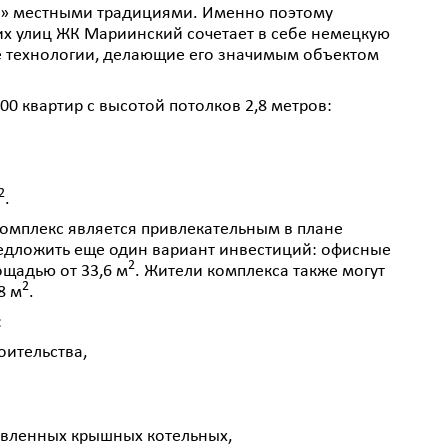
й» местными традициями. Именно поэтому
их улиц ЖК Мариинский сочетает в себе немецкую
 технологии, делающие его значимым объектом
0 квартир с высотой потолков 2,8 метров:
2
.
комплекс является привлекательным в плане
редложить еще один вариант инвестиций: офисные
2
щадью от 33,6 м
. Жители к
омплекса также могут
2
8 м
.
:
оительства,
овленных крышных котельных,