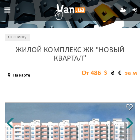
к списку
ЖИЛОЙ КОМПЛЕКС ЖК "НОВЫЙ
КВАРТАЛ"
От 486
$
₴
€
за м
На карте