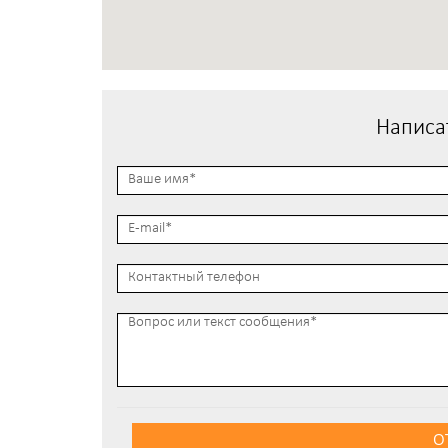
Написа
О