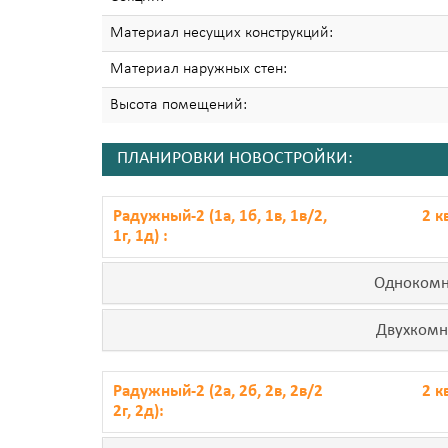
Материал несущих конструкций:
Материал наружных стен:
Высота помещений:
ПЛАНИРОВКИ НОВОСТРОЙКИ:
Радужный-2 (1а, 1б, 1в, 1в/2,
2 к
1г, 1д) :
Однокомн
Двухкомн
Радужный-2 (2а, 2б, 2в, 2в/2
2 к
2г, 2д):