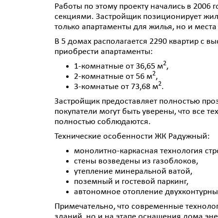
Работы по этому проекту начались в 2006 г
секциями. Застройщик позиционирует жилм
только апартаменты для жилья, но и мест
В 5 домах располагается 2290 квартир с в
приобрести апартаменты:
2
1-комнатные от 36,65 м
,
2
2-комнатные от 56 м
,
2
3-комнатые от 73,68 м
.
Застройщик предоставляет полностью проз
покупатели могут быть уверены, что все т
полностью соблюдаются.
Технические особенности
ЖК Радужный:
монолитно-каркасная технология стр
стены возведены из газоблоков,
утепление минеральной ватой,
поземный и гостевой паркинг,
автономное отопление двухконтурны
Примечательно, что современные технолог
зданий, но и на этапе оснащения дома эн