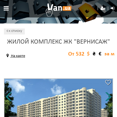
к списку
ЖИЛОЙ КОМПЛЕКС ЖК "ВЕРНИСАЖ"
От 532
$
₴
€
за м
На карте